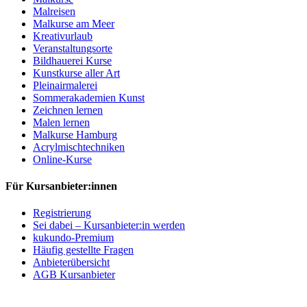
Malreisen
Malkurse am Meer
Kreativurlaub
Veranstaltungsorte
Bildhauerei Kurse
Kunstkurse aller Art
Pleinairmalerei
Sommerakademien Kunst
Zeichnen lernen
Malen lernen
Malkurse Hamburg
Acrylmischtechniken
Online-Kurse
Für Kursanbieter:innen
Registrierung
Sei dabei – Kursanbieter:in werden
kukundo-Premium
Häufig gestellte Fragen
Anbieterübersicht
AGB Kursanbieter