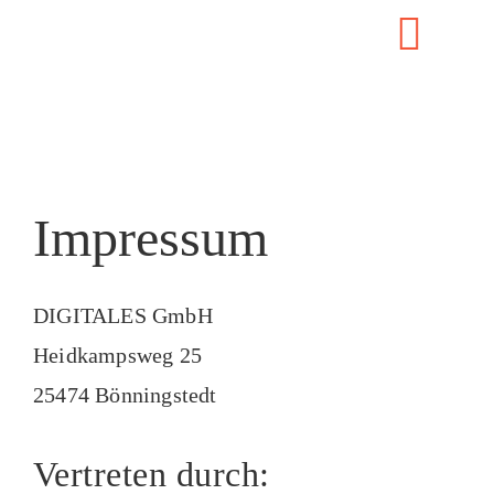
Zum
Toggl
Inhalt
START
springen
Navig
KURSE
SEI DABEI
Impressum
ORTE
BLOG
DIGITALES GmbH
HILFE
Heidkampsweg 25
LOGIN
25474 Bönningstedt
Vertreten durch: