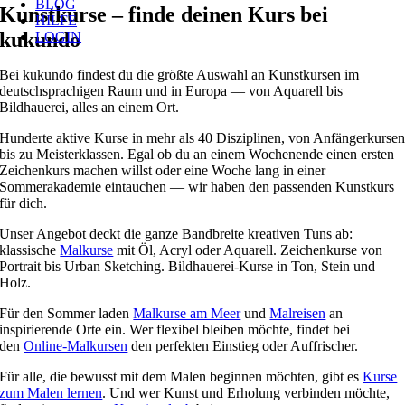
BLOG
Kunstkurse – finde deinen Kurs bei
HILFE
kukundo
LOGIN
Bei kukundo findest du die größte Auswahl an Kunstkursen im
deutschsprachigen Raum und in Europa — von Aquarell bis
Bildhauerei, alles an einem Ort.
Hunderte aktive Kurse in mehr als 40 Disziplinen, von Anfängerkurse
bis zu Meisterklassen. Egal ob du an einem Wochenende einen ersten
Zeichenkurs machen willst oder eine Woche lang in einer
Sommerakademie eintauchen — wir haben den passenden Kunstkurs
für dich.
Unser Angebot deckt die ganze Bandbreite kreativen Tuns ab:
klassische
Malkurse
mit Öl, Acryl oder Aquarell. Zeichenkurse von
Portrait bis Urban Sketching. Bildhauerei-Kurse in Ton, Stein und
Holz.
Für den Sommer laden
Malkurse am Meer
und
Malreisen
an
inspirierende Orte ein. Wer flexibel bleiben möchte, findet bei
den
Online-Malkursen
den perfekten Einstieg oder Auffrischer.
Für alle, die bewusst mit dem Malen beginnen möchten, gibt es
Kurse
zum Malen lernen
. Und wer Kunst und Erholung verbinden möchte,