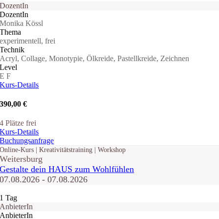
DozentIn
DozentIn
Monika Kössl
Thema
experimentell, frei
Technik
Acryl, Collage, Monotypie, Ölkreide, Pastellkreide, Zeichnen
Level
E
F
Kurs-Details
390,00 €
4 Plätze frei
Kurs-Details
Buchungsanfrage
Online-Kurs | Kreativitätstraining | Workshop
Weitersburg
Gestalte dein HAUS zum Wohlfühlen
07.08.2026 - 07.08.2026
1 Tag
AnbieterIn
AnbieterIn