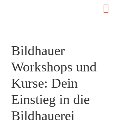
Zum
Toggl
Inhalt
START
springen
Navig
KURSE
Bildhauer
SEI DABEI
ORTE
Workshops und
BLOG
Kurse: Dein
HILFE
LOGIN
Einstieg in die
Bildhauerei