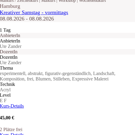
Malkurs / Zeichenkurs | Malkurs | Workshop | Wochenendkurs
Hamburg
Kreativer Samstag - vormittags
08.08.2026 - 08.08.2026
1 Tag
AnbieterIn
AnbieterIn
Ute Zander
DozentIn
DozentIn
Ute Zander
Thema
experimentell, abstrakt, figurativ-gegenständlich, Landschaft,
Komposition, frei, Blumen, Stilleben, Expressive Malerei
Technik
Acryl
Level
E
F
Kurs-Details
45,00 €
2 Plätze frei
Kurs-Details