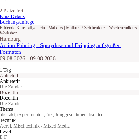
2 Plätze frei
Kurs-Details
Buchungsanfrage
Bildende Kunst allgemein | Malkurs | Malkurs / Zeichenkurs | Wochenendkurs |
Workshop
Hamburg
Action Painting - Spraydose und Dripping auf großen
Formaten
09.08.2026 - 09.08.2026
1 Tag
AnbieterIn
AnbieterIn
Ute Zander
DozentIn
DozentIn
Ute Zander
Thema
abstrakt, experimentell, frei, Junggesellinnenabschied
Technik
Acryl, Mischtechnik / Mixed Media
Level
E
F