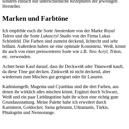
sondern einfach nur unterschiedliche Rezepturen der jeweiligen
Hersteller.
Marken und Farbtöne
Ich empfehle euch die Sorte
Amsterdam
von der Marke
Royal
Talens
und die Sorte
Lukascryl Studio
von der Firma Lukas
Schönfeld. Die Farben sind zumeist deckend, lichtecht und sehr
brillant. Außerdem haben sie eine optimale Konsistenz. Weiß, könnt
ihr auch von einer preiswerteren Sorte wie z.B.
Neo Acryl, Triton
,
etc. verwenden.
Achtet beim Kauf darauf, dass ihr Deckweiß oder Titanweiß kauft,
da diese Töne gut decken. Zinkweiß ist nicht deckend, aber
wiederrum zum Mischen gut geeignet oder für Lasuren.
Kadmiumgelb, Magenta und Cyanblau sind die drei Farben, aus
denen ihr wirklich alles mischen könnt. Ergänzt durch Schwarz,
Weiß und ein paar Lieblingstöne habt ihr schon eine richtig gute
Grundausstattung. Meine Palette habe ich erweitert durch
Karminrot, Goldocker, Siena gebrannt, Ultramarin, Türkis,
Phtalogrün und Neonorange.