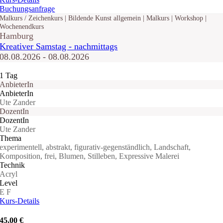
Buchungsanfrage
Malkurs / Zeichenkurs | Bildende Kunst allgemein | Malkurs | Workshop |
Wochenendkurs
Hamburg
Kreativer Samstag - nachmittags
08.08.2026 - 08.08.2026
1 Tag
AnbieterIn
AnbieterIn
Ute Zander
DozentIn
DozentIn
Ute Zander
Thema
experimentell, abstrakt, figurativ-gegenständlich, Landschaft,
Komposition, frei, Blumen, Stilleben, Expressive Malerei
Technik
Acryl
Level
E
F
Kurs-Details
45,00 €