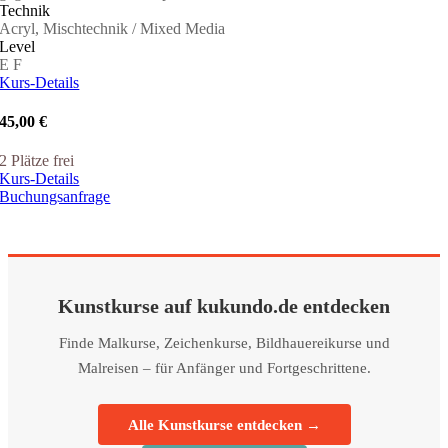
Technik
Acryl, Mischtechnik / Mixed Media
Level
E
F
Kurs-Details
45,00 €
2 Plätze frei
Kurs-Details
Buchungsanfrage
Kunstkurse auf kukundo.de entdecken
Finde Malkurse, Zeichenkurse, Bildhauereikurse und
Malreisen – für Anfänger und Fortgeschrittene.
Alle Kunstkurse entdecken →