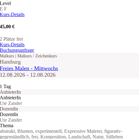
Level
E
F
Kurs-Details
45,00 €
2 Plätze frei
Kurs-Details
Buchungsanfrage
Malkurs | Malkurs / Zeichenkurs
Hamburg
Freies Malen - Mittwochs
12.08.2026 - 12.08.2026
1 Tag
AnbieterIn
AnbieterIn
Ute Zander
DozentIn
DozentIn
Ute Zander
Thema
abstrakt, Blumen, experimentell, Expressive Malerei, figurativ-
gegenständlich, frei, Komposition, Landschaft, Natur, Stilleben