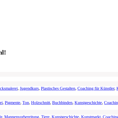
l!
cksmalerei
,
Jugendkurs
,
Plastisches Gestalten
,
Coaching für Künstler
,
ei
,
Pigmente
,
Ton
,
Holzschnitt
,
Buchbinden
,
Kunstgeschichte
,
Coachi
ir
,
Mappenvorbereitung
,
Tiere
,
Kunstgeschichte
,
Kunstmarkt
,
Coachin