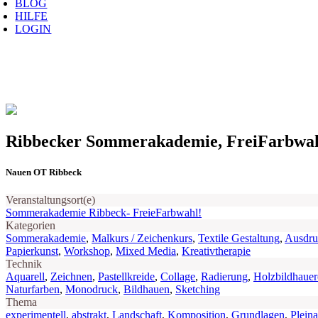
BLOG
HILFE
LOGIN
Ribbecker Sommerakademie, FreiFarbwah
Nauen OT Ribbeck
Veranstaltungsort(e)
Sommerakademie Ribbeck- FreieFarbwahl!
Kategorien
Sommerakademie
,
Malkurs / Zeichenkurs
,
Textile Gestaltung
,
Ausdru
Papierkunst
,
Workshop
,
Mixed Media
,
Kreativtherapie
Technik
Aquarell
,
Zeichnen
,
Pastellkreide
,
Collage
,
Radierung
,
Holzbildhauer
Naturfarben
,
Monodruck
,
Bildhauen
,
Sketching
Thema
experimentell
,
abstrakt
,
Landschaft
,
Komposition
,
Grundlagen
,
Pleina