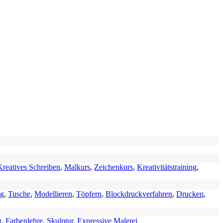
Kreatives Schreiben
,
Malkurs
,
Zeichenkurs
,
Kreativitätstraining
,
ng
,
Tusche
,
Modellieren
,
Töpfern
,
Blockdruckverfahren
,
Drucken
,
g
,
Farbenlehre
,
Skulptur
,
Expressive Malerei