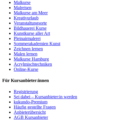
Malkurse
Malreisen
Malkurse am Meer
Kreativurlaub
Veranstaltungsorte
Bildhauerei Kurse
Kunstkurse aller Art
Pleinairmalerei
Sommerakademien Kunst
Zeichnen lernen
Malen lernen
Malkurse Hamburg
Acrylmischtechniken
Online-Kurse
Für Kursanbieter:innen
Registrierung
Sei dabei – Kursanbieter:in werden
kukundo-Premium
Häufig gestellte Fragen
Anbieterübersicht
AGB Kursanbieter