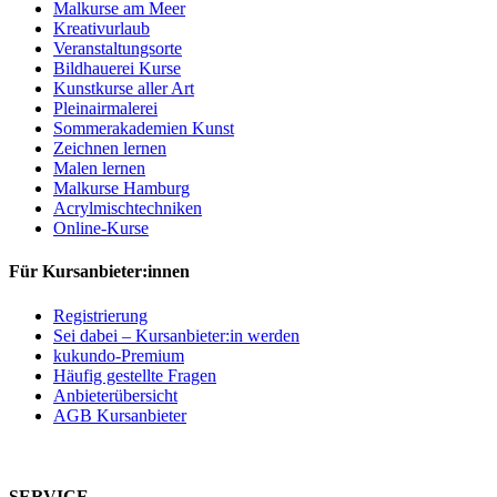
Malkurse am Meer
Kreativurlaub
Veranstaltungsorte
Bildhauerei Kurse
Kunstkurse aller Art
Pleinairmalerei
Sommerakademien Kunst
Zeichnen lernen
Malen lernen
Malkurse Hamburg
Acrylmischtechniken
Online-Kurse
Für Kursanbieter:innen
Registrierung
Sei dabei – Kursanbieter:in werden
kukundo-Premium
Häufig gestellte Fragen
Anbieterübersicht
AGB Kursanbieter
SERVICE