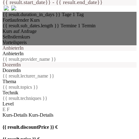
{{ result.start_date}} - {{ result.end_date}}
{{ result.duration_in_days }} Tage
1 Tag
Fortlaufender Kurs
{{ result.sub_dates.length }} Termine
1 Termin
Kurs auf Anfrage
Selbstlernkurs
Vorteilspreis
AnbieterIn
AnbieterIn
{{ result.provider_name }}
DozentIn
DozentIn
{{ result.lecturer_name }}
Thema
{{ result.topics }}
Technik
{{ result.techniques }}
Level
E
F
Kurs-Details
Kurs-Details
{{ result.discountPrice }} €