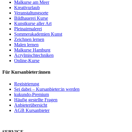
Malkurse am Meer
Kreativurlaub
Veranstaltungsorte
Bildhauerei Kurse
Kunstkurse aller Art
Pleinairmalerei
Sommerakademien Kunst
Zeichnen lernen
Malen lernen
Malkurse Hamburg
Acrylmischtechniken
Online-Kurse
Für Kursanbieter:innen
Registrierung
Sei dabei – Kursanbieter:in werden
kukundo-Premium
Häufig gestellte Fragen
Anbieterübersicht
AGB Kursanbieter
SERVICE