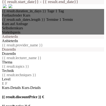
{{ result.start_date}} - {{ result.end_date}}
{{ result.duration_in_days }} Tage
1 Tag
Fortlaufender Kurs
{{ result.sub_dates.length }} Termine
1 Termin
Kurs auf Anfrage
Selbstlernkurs
Vorteilspreis
AnbieterIn
AnbieterIn
{{ result.provider_name }}
DozentIn
DozentIn
{{ result.lecturer_name }}
Thema
{{ result.topics }}
Technik
{{ result.techniques }}
Level
E
F
Kurs-Details
Kurs-Details
{{ result.discountPrice }} €