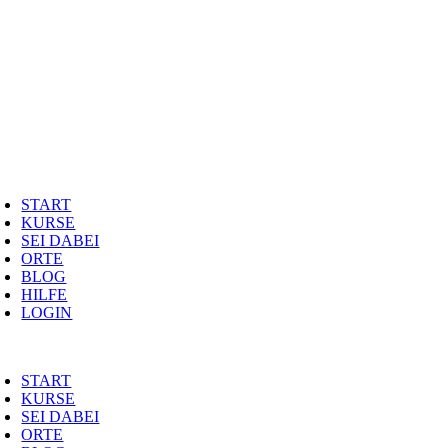
Zum
Inhalt
springen
oggle
avigation
START
KURSE
SEI DABEI
ORTE
BLOG
HILFE
LOGIN
oggle
avigation
START
KURSE
SEI DABEI
ORTE