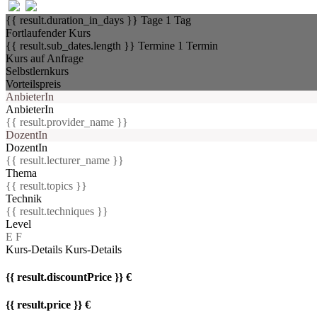
{{ result.duration_in_days }} Tage
1 Tag
Fortlaufender Kurs
{{ result.sub_dates.length }} Termine
1 Termin
Kurs auf Anfrage
Selbstlernkurs
Vorteilspreis
AnbieterIn
AnbieterIn
{{ result.provider_name }}
DozentIn
DozentIn
{{ result.lecturer_name }}
Thema
{{ result.topics }}
Technik
{{ result.techniques }}
Level
E
F
Kurs-Details
Kurs-Details
{{ result.discountPrice }} €
{{ result.price }} €