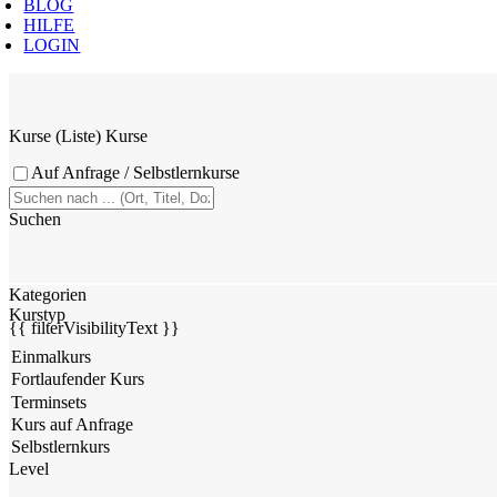
BLOG
HILFE
LOGIN
Kurse (Liste)
Kurse
Auf Anfrage / Selbstlernkurse
Suchen
Kategorien
Kurstyp
{{ filterVisibilityText }}
Level