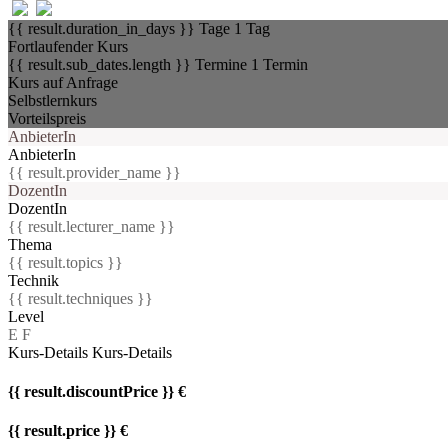
{{ result.duration_in_days }} Tage
1 Tag
Fortlaufender Kurs
{{ result.sub_dates.length }} Termine
1 Termin
Kurs auf Anfrage
Selbstlernkurs
Vorteilspreis
AnbieterIn
AnbieterIn
{{ result.provider_name }}
DozentIn
DozentIn
{{ result.lecturer_name }}
Thema
{{ result.topics }}
Technik
{{ result.techniques }}
Level
E
F
Kurs-Details
Kurs-Details
{{ result.discountPrice }} €
{{ result.price }} €