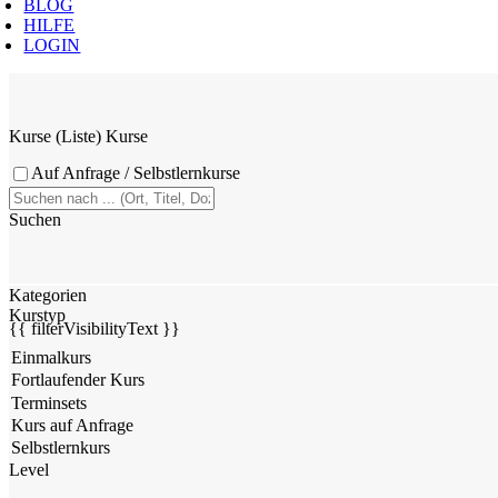
BLOG
HILFE
LOGIN
Kurse (Liste)
Kurse
Auf Anfrage / Selbstlernkurse
Suchen
Kategorien
Kurstyp
{{ filterVisibilityText }}
Level