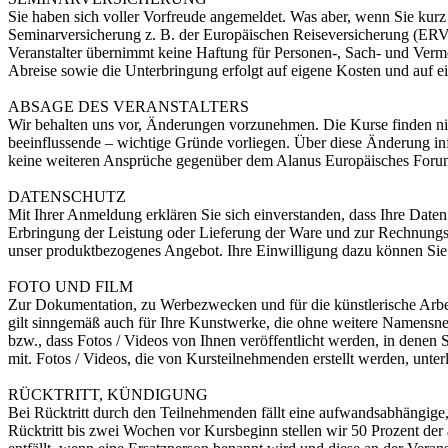
Sie haben sich voller Vorfreude angemeldet. Was aber, wenn Sie kurz
Seminarversicherung z. B. der Europäischen Reiseversicherung (ERV
Veranstalter übernimmt keine Haftung für Personen-, Sach- und Vermö
Abreise sowie die Unterbringung erfolgt auf eigene Kosten und auf e
ABSAGE DES VERANSTALTERS
Wir behalten uns vor, Änderungen vorzunehmen. Die Kurse finden nich
beeinflussende – wichtige Gründe vorliegen. Über diese Änderung in
keine weiteren Ansprüche gegenüber dem Alanus Europäisches Forum f
DATENSCHUTZ
Mit Ihrer Anmeldung erklären Sie sich einverstanden, dass Ihre Date
Erbringung der Leistung oder Lieferung der Ware und zur Rechnungse
unser produktbezogenes Angebot. Ihre Einwilligung dazu können Sie j
FOTO UND FILM
Zur Dokumentation, zu Werbezwecken und für die künstlerische Arbeit
gilt sinngemäß auch für Ihre Kunstwerke, die ohne weitere Namensn
bzw., dass Fotos / Videos von Ihnen veröffentlicht werden, in denen Si
mit. Fotos / Videos, die von Kursteilnehmenden erstellt werden, unte
RÜCKTRITT, KÜNDIGUNG
Bei Rücktritt durch den Teilnehmenden fällt eine aufwandsabhängige
Rücktritt bis zwei Wochen vor Kursbeginn stellen wir 50 Prozent de