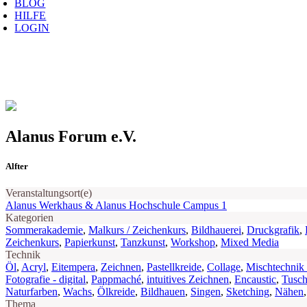
BLOG
HILFE
LOGIN
Alanus Forum e.V.
Alfter
Veranstaltungsort(e)
Alanus Werkhaus & Alanus Hochschule Campus 1
Kategorien
Sommerakademie
,
Malkurs / Zeichenkurs
,
Bildhauerei
,
Druckgrafik
,
Zeichenkurs
,
Papierkunst
,
Tanzkunst
,
Workshop
,
Mixed Media
Technik
Öl
,
Acryl
,
Eitempera
,
Zeichnen
,
Pastellkreide
,
Collage
,
Mischtechnik
Fotografie - digital
,
Pappmaché
,
intuitives Zeichnen
,
Encaustic
,
Tusc
Naturfarben
,
Wachs
,
Ölkreide
,
Bildhauen
,
Singen
,
Sketching
,
Nähen
Thema