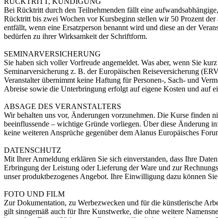
RÜCKTRITT, KÜNDIGUNG
Bei Rücktritt durch den Teilnehmenden fällt eine aufwandsabhängige
Rücktritt bis zwei Wochen vor Kursbeginn stellen wir 50 Prozent de
entfällt, wenn eine Ersatzperson benannt wird und diese an der Vera
bedürfen zu ihrer Wirksamkeit der Schriftform.
SEMINARVERSICHERUNG
Sie haben sich voller Vorfreude angemeldet. Was aber, wenn Sie kurz
Seminarversicherung z. B. der Europäischen Reiseversicherung (ERV
Veranstalter übernimmt keine Haftung für Personen-, Sach- und Vermö
Abreise sowie die Unterbringung erfolgt auf eigene Kosten und auf e
ABSAGE DES VERANSTALTERS
Wir behalten uns vor, Änderungen vorzunehmen. Die Kurse finden nich
beeinflussende – wichtige Gründe vorliegen. Über diese Änderung in
keine weiteren Ansprüche gegenüber dem Alanus Europäisches Forum f
DATENSCHUTZ
Mit Ihrer Anmeldung erklären Sie sich einverstanden, dass Ihre Date
Erbringung der Leistung oder Lieferung der Ware und zur Rechnungse
unser produktbezogenes Angebot. Ihre Einwilligung dazu können Sie j
FOTO UND FILM
Zur Dokumentation, zu Werbezwecken und für die künstlerische Arbeit
gilt sinngemäß auch für Ihre Kunstwerke, die ohne weitere Namensn