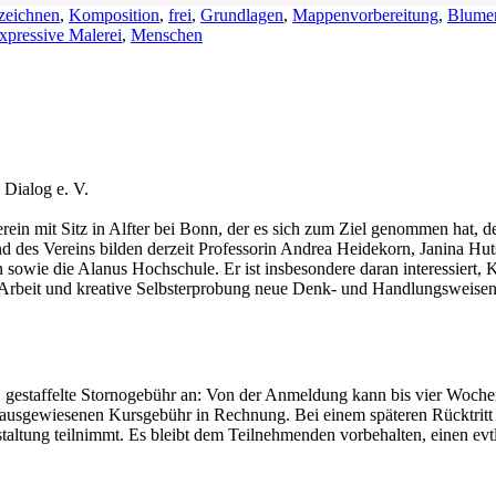
 zeichnen
,
Komposition
,
frei
,
Grundlagen
,
Mappenvorbereitung
,
Blume
xpressive Malerei
,
Menschen
 Dialog e. V.
erein mit Sitz in Alfter bei Bonn, der es sich zum Ziel genommen hat, 
 des Vereins bilden derzeit Professorin Andrea Heidekorn, Janina Hut
n sowie die Alanus Hochschule. Er ist insbesondere daran interessiert
e Arbeit und kreative Selbsterprobung neue Denk- und Handlungsweisen
, gestaffelte Stornogebühr an: Von der Anmeldung kann bis vier Woch
r ausgewiesenen Kursgebühr in Rechnung. Bei einem späteren Rücktrit
nstaltung teilnimmt. Es bleibt dem Teilnehmenden vorbehalten, einen e