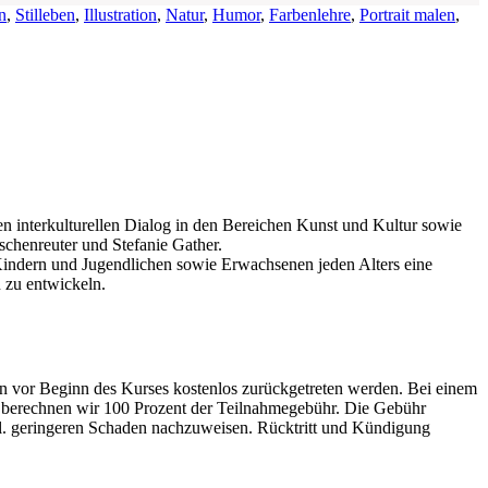
n
,
Stilleben
,
Illustration
,
Natur
,
Humor
,
Farbenlehre
,
Portrait malen
,
den interkulturellen Dialog in den Bereichen Kunst und Kultur sowie
schenreuter und Stefanie Gather.
, Kindern und Jugendlichen sowie Erwachsenen jeden Alters eine
 zu entwickeln.
en vor Beginn des Kurses kostenlos zurückgetreten werden. Bei einem
t berechnen wir 100 Prozent der Teilnahmegebühr. Die Gebühr
vtl. geringeren Schaden nachzuweisen. Rücktritt und Kündigung