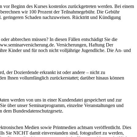
en vor Beginn des Kurses kostenlos zurückgetreten werden. Bei einem
t berechnen wir 100 Prozent der Teilnahmegebühr. Die Gebühr
vtl. geringeren Schaden nachzuweisen. Rücktritt und Kündigung
oder abbrechen müssen? In diesen Fällen entschädigt Sie die
 www.seminarversicherung.de. Versicherungen, Haftung Der
hre Kinder und für noch nicht volljährige Jugendliche. Die An- und
d, der Dozierdende erkrankt ist oder andere – nicht zu
en Ihnen vollumfänglich zurückerstattet; darüber hinaus können
Daten werden von uns in einer Kundendatei gespeichert und zur
r Sie über unser Seminarprogramm, einzelne Veranstaltungen und
gen dem Bundesdatenschutzgesetz.
ektronischen Medien sowie Printmedien achtsam veröffentlicht. Dies
s Sie NICHT damit einverstanden sind, fotografiert zu werden,