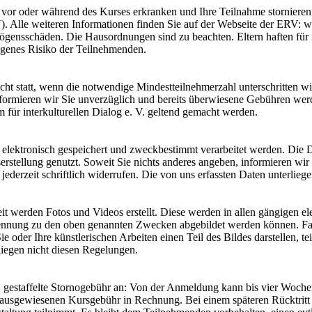
 vor oder während des Kurses erkranken und Ihre Teilnahme stornieren 
). Alle weiteren Informationen finden Sie auf der Webseite der ERV:
gensschäden. Die Hausordnungen sind zu beachten. Eltern haften für i
igenes Risiko der Teilnehmenden.
t statt, wenn die notwendige Mindestteilnehmerzahl unterschritten wir
formieren wir Sie unverzüglich und bereits überwiesene Gebühren werd
ür interkulturellen Dialog e. V. geltend gemacht werden.
n elektronisch gespeichert und zweckbestimmt verarbeitet werden. Die 
rstellung genutzt. Soweit Sie nichts anderes angeben, informieren wi
ederzeit schriftlich widerrufen. Die von uns erfassten Daten unterlie
 werden Fotos und Videos erstellt. Diese werden in allen gängigen el
ennung zu den oben genannten Zwecken abgebildet werden können. Fall
e oder Ihre künstlerischen Arbeiten einen Teil des Bildes darstellen, t
rliegen nicht diesen Regelungen.
, gestaffelte Stornogebühr an: Von der Anmeldung kann bis vier Woch
r ausgewiesenen Kursgebühr in Rechnung. Bei einem späteren Rücktrit