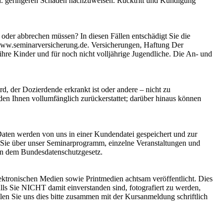
vtl. geringeren Schaden nachzuweisen. Rücktritt und Kündigung
oder abbrechen müssen? In diesen Fällen entschädigt Sie die
 www.seminarversicherung.de. Versicherungen, Haftung Der
hre Kinder und für noch nicht volljährige Jugendliche. Die An- und
d, der Dozierdende erkrankt ist oder andere – nicht zu
en Ihnen vollumfänglich zurückerstattet; darüber hinaus können
Daten werden von uns in einer Kundendatei gespeichert und zur
r Sie über unser Seminarprogramm, einzelne Veranstaltungen und
gen dem Bundesdatenschutzgesetz.
ektronischen Medien sowie Printmedien achtsam veröffentlicht. Dies
s Sie NICHT damit einverstanden sind, fotografiert zu werden,
eilen Sie uns dies bitte zusammen mit der Kursanmeldung schriftlich