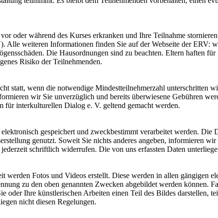
nstaltung teilnimmt. Es bleibt dem Teilnehmenden vorbehalten, einen e
 vor oder während des Kurses erkranken und Ihre Teilnahme stornieren 
). Alle weiteren Informationen finden Sie auf der Webseite der ERV:
gensschäden. Die Hausordnungen sind zu beachten. Eltern haften für i
igenes Risiko der Teilnehmenden.
t statt, wenn die notwendige Mindestteilnehmerzahl unterschritten wir
formieren wir Sie unverzüglich und bereits überwiesene Gebühren werd
ür interkulturellen Dialog e. V. geltend gemacht werden.
n elektronisch gespeichert und zweckbestimmt verarbeitet werden. Die 
rstellung genutzt. Soweit Sie nichts anderes angeben, informieren wi
ederzeit schriftlich widerrufen. Die von uns erfassten Daten unterlie
 werden Fotos und Videos erstellt. Diese werden in allen gängigen el
ennung zu den oben genannten Zwecken abgebildet werden können. Fall
e oder Ihre künstlerischen Arbeiten einen Teil des Bildes darstellen, t
rliegen nicht diesen Regelungen.