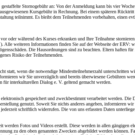
, gestaffelte Stornogebühr an: Von der Anmeldung kann bis vier Woch
r ausgewiesenen Kursgebühr in Rechnung. Bei einem späteren Rücktrit
nstaltung teilnimmt. Es bleibt dem Teilnehmenden vorbehalten, einen e
 vor oder während des Kurses erkranken und Ihre Teilnahme stornieren 
). Alle weiteren Informationen finden Sie auf der Webseite der ERV:
gensschäden. Die Hausordnungen sind zu beachten. Eltern haften für i
igenes Risiko der Teilnehmenden.
t statt, wenn die notwendige Mindestteilnehmerzahl unterschritten wir
formieren wir Sie unverzüglich und bereits überwiesene Gebühren werd
ür interkulturellen Dialog e. V. geltend gemacht werden.
n elektronisch gespeichert und zweckbestimmt verarbeitet werden. Die 
rstellung genutzt. Soweit Sie nichts anderes angeben, informieren wi
ederzeit schriftlich widerrufen. Die von uns erfassten Daten unterlie
 werden Fotos und Videos erstellt. Diese werden in allen gängigen el
ennung zu den oben genannten Zwecken abgebildet werden können. Fall