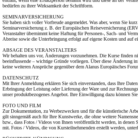
entfällt, wenn eine Ersatzperson benannt wird und diese an der Vera
bedürfen zu ihrer Wirksamkeit der Schriftform.
SEMINARVERSICHERUNG
Sie haben sich voller Vorfreude angemeldet. Was aber, wenn Sie kurz
Seminarversicherung z. B. der Europäischen Reiseversicherung (ERV
Veranstalter übernimmt keine Haftung für Personen-, Sach- und Vermö
Abreise sowie die Unterbringung erfolgt auf eigene Kosten und auf e
ABSAGE DES VERANSTALTERS
Wir behalten uns vor, Änderungen vorzunehmen. Die Kurse finden nich
beeinflussende – wichtige Gründe vorliegen. Über diese Änderung in
keine weiteren Ansprüche gegenüber dem Alanus Europäisches Forum f
DATENSCHUTZ
Mit Ihrer Anmeldung erklären Sie sich einverstanden, dass Ihre Date
Erbringung der Leistung oder Lieferung der Ware und zur Rechnungse
unser produktbezogenes Angebot. Ihre Einwilligung dazu können Sie j
FOTO UND FILM
Zur Dokumentation, zu Werbezwecken und für die künstlerische Arbeit
gilt sinngemäß auch für Ihre Kunstwerke, die ohne weitere Namensn
bzw., dass Fotos / Videos von Ihnen veröffentlicht werden, in denen Si
mit. Fotos / Videos, die von Kursteilnehmenden erstellt werden, unte