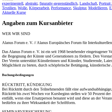
experimentell
,
abstrakt
,
figurativ-gegenständlich
,
Landschaft
,
Portrait
Textilien
,
Wolle
,
Körperarbeit
,
Performance
,
Skulptur
,
Modellieren
,
E
Aktuelle Kurse
Angaben zum Kursanbieter
WER WIR SIND
Alanus Forum e. V. // Alanus Europäisches Forum für Interkulturellen
Das Alanus Forum e. V. ist ein seit 1968 bestehender eingetragener V
die Begegnung der Künste und Generationen zu fördern. Den Vorstand
Der Verein unterstützt Künstlerinnen und Künstler, Studierende, Laie
Möglichkeit zu bieten, durch schöpferische Betätigung, künstlerisch
Buchungsbedingungen
RÜCKTRITT, KÜNDIGUNG
Bei Rücktritt durch den Teilnehmenden fällt eine aufwandsabhängige
Rücktritt bis zwei Wochen vor Kursbeginn stellen wir 50 Prozent de
entfällt, wenn eine Ersatzperson benannt wird und diese an der Vera
bedürfen zu ihrer Wirksamkeit der Schriftform.
SEMINARVERSICHERUNG