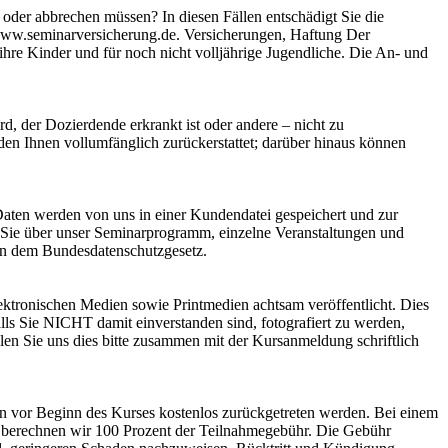
oder abbrechen müssen? In diesen Fällen entschädigt Sie die
 www.seminarversicherung.de. Versicherungen, Haftung Der
hre Kinder und für noch nicht volljährige Jugendliche. Die An- und
d, der Dozierdende erkrankt ist oder andere – nicht zu
en Ihnen vollumfänglich zurückerstattet; darüber hinaus können
Daten werden von uns in einer Kundendatei gespeichert und zur
r Sie über unser Seminarprogramm, einzelne Veranstaltungen und
gen dem Bundesdatenschutzgesetz.
ektronischen Medien sowie Printmedien achtsam veröffentlicht. Dies
s Sie NICHT damit einverstanden sind, fotografiert zu werden,
eilen Sie uns dies bitte zusammen mit der Kursanmeldung schriftlich
en vor Beginn des Kurses kostenlos zurückgetreten werden. Bei einem
t berechnen wir 100 Prozent der Teilnahmegebühr. Die Gebühr