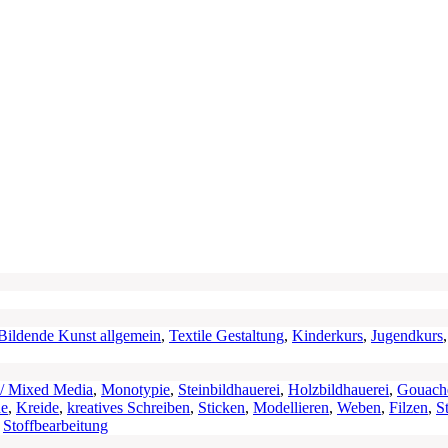
Bildende Kunst allgemein
,
Textile Gestaltung
,
Kinderkurs
,
Jugendkurs
 / Mixed Media
,
Monotypie
,
Steinbildhauerei
,
Holzbildhauerei
,
Gouach
he
,
Kreide
,
kreatives Schreiben
,
Sticken
,
Modellieren
,
Weben
,
Filzen
,
S
,
Stoffbearbeitung