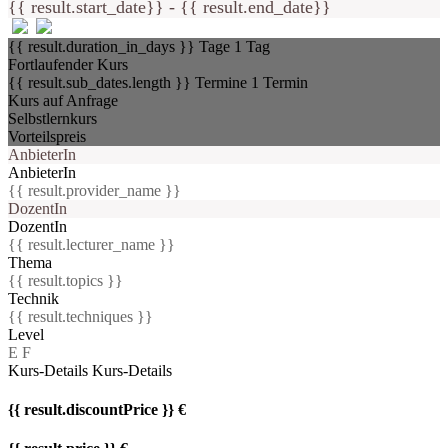
{{ result.start_date}} - {{ result.end_date}}
{{ result.duration_in_days }} Tage
1 Tag
Fortlaufender Kurs
{{ result.sub_dates.length }} Termine
1 Termin
Kurs auf Anfrage
Selbstlernkurs
Vorteilspreis
AnbieterIn
AnbieterIn
{{ result.provider_name }}
DozentIn
DozentIn
{{ result.lecturer_name }}
Thema
{{ result.topics }}
Technik
{{ result.techniques }}
Level
E
F
Kurs-Details
Kurs-Details
{{ result.discountPrice }} €