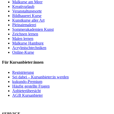
Malkurse am Meer
Kreativurlaub
Veranstaltungsorte
Bildhauerei Kurse
Kunstkurse aller Art
Pleinairmalerei
Sommerakademien Kunst
Zeichnen lernen
Malen lernen
Malkurse Hamburg
Acrylmischtechniken
Online-Kurse
Für Kursanbieter:innen
Registrierung
Sei dabei – Kursanbieter:in werden
kukundo-Premium
Häufig gestellte Fragen
Anbieterübersicht
AGB Kursanbieter
SERVICE