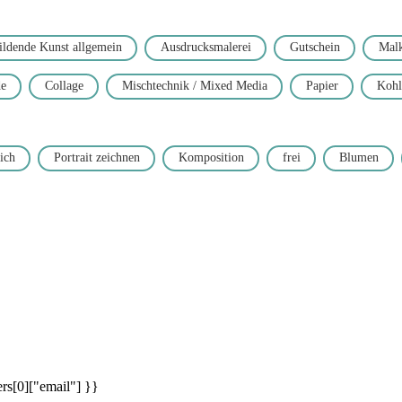
ildende Kunst allgemein
Ausdrucksmalerei
Gutschein
Malk
de
Collage
Mischtechnik / Mixed Media
Papier
Kohl
ich
Portrait zeichnen
Komposition
frei
Blumen
rs[0]["email"] }}