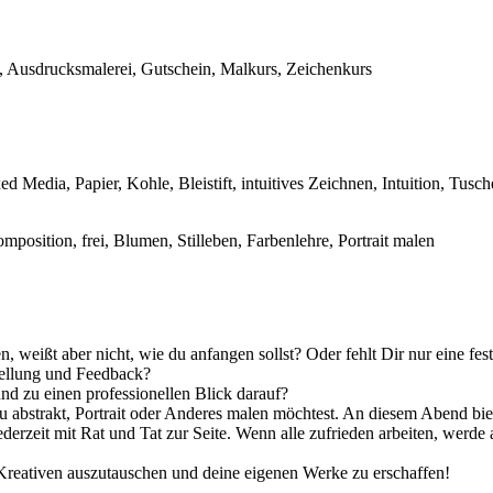
, Ausdrucksmalerei, Gutschein, Malkurs, Zeichenkurs
d Media, Papier, Kohle, Bleistift, intuitives Zeichnen, Intuition, Tusch
omposition, frei, Blumen, Stilleben, Farbenlehre, Portrait malen
weißt aber nicht, wie du anfangen sollst? Oder fehlt Dir nur eine fest
tellung und Feedback?
und zu einen professionellen Blick darauf?
u abstrakt, Portrait oder Anderes malen möchtest. An diesem Abend biete 
 jederzeit mit Rat und Tat zur Seite. Wenn alle zufrieden arbeiten, werd
reativen auszutauschen und deine eigenen Werke zu erschaffen!