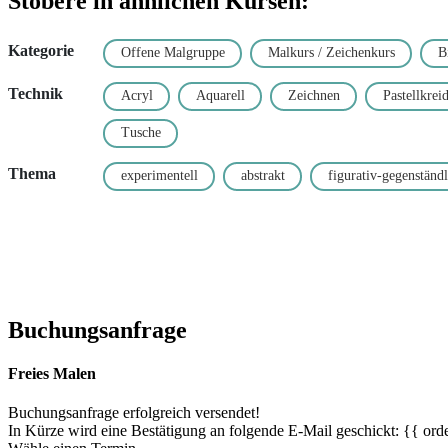
Stöbere in ähnlichen Kursen:
Kategorie
Offene Malgruppe
Malkurs / Zeichenkurs
B
Technik
Acryl
Aquarell
Zeichnen
Pastellkrei
Tusche
Thema
experimentell
abstrakt
figurativ-gegenständl
Buchungsanfrage
Freies Malen
Buchungsanfrage erfolgreich versendet!
In Kürze wird eine Bestätigung an folgende E-Mail geschickt: {{ orde