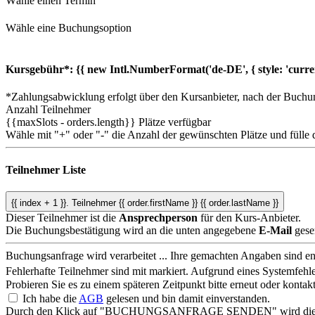
Wähle einen Termin
Wähle eine Buchungsoption
Kursgebühr*:
{{ new Intl.NumberFormat('de-DE', { style: 'curre
*Zahlungsabwicklung erfolgt über den Kursanbieter, nach der Buchu
Anzahl Teilnehmer
{{maxSlots - orders.length}}
Plätze verfügbar
Wähle mit "+" oder "-" die Anzahl der gewünschten Plätze und fülle 
Teilnehmer Liste
{{ index + 1 }}.
Teilnehmer
{{ order.firstName }} {{ order.lastName }}
Dieser Teilnehmer ist die
Ansprechperson
für den Kurs-Anbieter.
Die Buchungsbestätigung wird an die unten angegebene
E-Mail
gese
Buchungsanfrage wird verarbeitet ...
Ihre gemachten Angaben sind ent
Fehlerhafte Teilnehmer sind mit
markiert.
Aufgrund eines Systemfehle
Probieren Sie es zu einem späteren Zeitpunkt bitte erneut oder konta
Ich habe die
AGB
gelesen und bin damit einverstanden.
Durch den Klick auf "BUCHUNGSANFRAGE SENDEN" wird die Buchungs