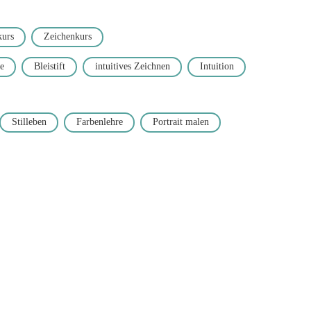
urs
Zeichenkurs
e
Bleistift
intuitives Zeichnen
Intuition
Stilleben
Farbenlehre
Portrait malen