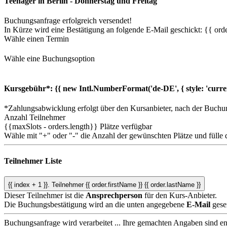
Teenager in Berlin - Donnerstag und Freitag
Buchungsanfrage erfolgreich versendet!
In Kürze wird eine Bestätigung an folgende E-Mail geschickt: {{ orde
Wähle einen Termin
Wähle eine Buchungsoption
Kursgebühr*:
{{ new Intl.NumberFormat('de-DE', { style: 'curre
*Zahlungsabwicklung erfolgt über den Kursanbieter, nach der Buchu
Anzahl Teilnehmer
{{maxSlots - orders.length}}
Plätze verfügbar
Wähle mit "+" oder "-" die Anzahl der gewünschten Plätze und fülle 
Teilnehmer Liste
{{ index + 1 }}.
Teilnehmer
{{ order.firstName }} {{ order.lastName }}
Dieser Teilnehmer ist die
Ansprechperson
für den Kurs-Anbieter.
Die Buchungsbestätigung wird an die unten angegebene
E-Mail
gese
Buchungsanfrage wird verarbeitet ...
Ihre gemachten Angaben sind ent