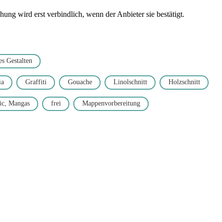
ng wird erst verbindlich, wenn der Anbieter sie bestätigt.
es Gestalten
ia
Graffiti
Gouache
Linolschnitt
Holzschnitt
c, Mangas
frei
Mappenvorbereitung