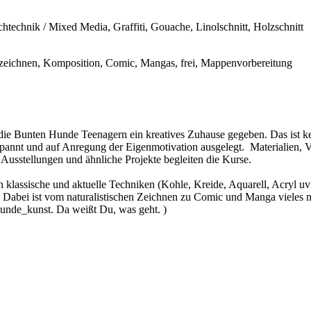
chtechnik / Mixed Media, Graffiti, Gouache, Linolschnitt, Holzschnitt
ait zeichnen, Komposition, Comic, Mangas, frei, Mappenvorbereitung
die Bunten Hunde Teenagern ein kreatives Zuhause gegeben. Das ist ke
pannt und auf Anregung der Eigenmotivation ausgelegt. Materialien, V
 Ausstellungen und ähnliche Projekte begleiten die Kurse.
n klassische und aktuelle Techniken (Kohle, Kreide, Aquarell, Acryl u
. Dabei ist vom naturalistischen Zeichnen zu Comic und Manga vieles mö
hunde_kunst. Da weißt Du, was geht. )