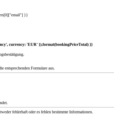
rs[0]["email"] }}
ncy', currency: 'EUR' }).format(bookingPriceTotal) }}
ngsbestätigung.
die entsprechenden Formulare aus.
ndet.
weder fehlerhaft oder es fehlen bestimmte Informationen.