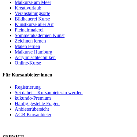
Malkurse am Meer
Kreativurlaub
Veranstaltungsorte
Bildhauerei Kurse
Kunstkurse aller Art
Pleinairmalerei
Sommerakademien Kunst
Zeichnen lernen
Malen lernen
Malkurse Hamburg
Acrylmischtechniken
Online-Kurse
Für Kursanbieter:innen
Registrierung
Sei dabei – Kursanbieter:in werden
kukundo-Premium
Häufig gestellte Fragen
Anbieterübersicht
AGB Kursanbieter
SERVICE