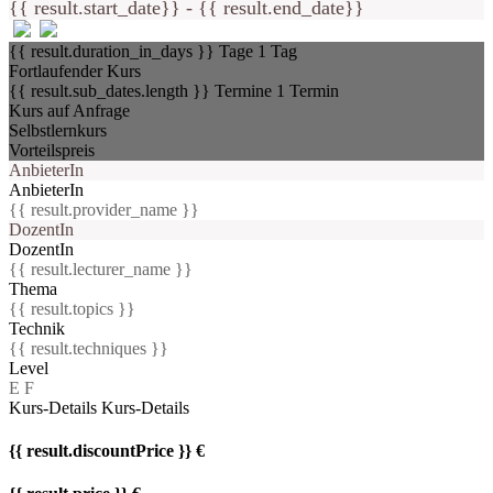
{{ result.start_date}} - {{ result.end_date}}
{{ result.duration_in_days }} Tage
1 Tag
Fortlaufender Kurs
{{ result.sub_dates.length }} Termine
1 Termin
Kurs auf Anfrage
Selbstlernkurs
Vorteilspreis
AnbieterIn
AnbieterIn
{{ result.provider_name }}
DozentIn
DozentIn
{{ result.lecturer_name }}
Thema
{{ result.topics }}
Technik
{{ result.techniques }}
Level
E
F
Kurs-Details
Kurs-Details
{{ result.discountPrice }} €