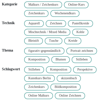
Kategorie
Malkurs / Zeichenkurs
Online-Kurs
Zeichenkurs
Wochenendkurs
Technik
Aquarell
Zeichnen
Pastellkreide
Mischtechnik / Mixed Media
Kohle
Bleistift
Tusche
Kreide
Thema
figurativ-gegenständlich
Portrait zeichnen
Komposition
Blumen
Stilleben
Schlagwort
Stilleben
Komposition
Perspektive
Kunstkurs Berlin
skizzenbuch
Zeichenkurs
Bildkomposition
Online Malkurs
Online Zeichnen