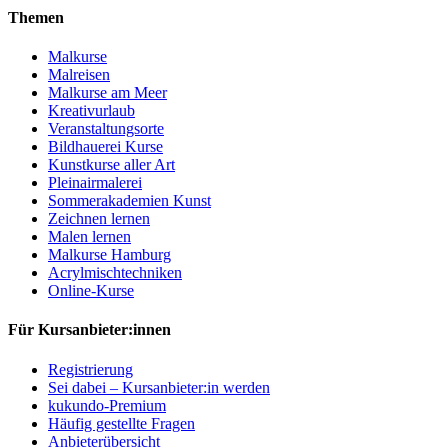
Themen
Malkurse
Malreisen
Malkurse am Meer
Kreativurlaub
Veranstaltungsorte
Bildhauerei Kurse
Kunstkurse aller Art
Pleinairmalerei
Sommerakademien Kunst
Zeichnen lernen
Malen lernen
Malkurse Hamburg
Acrylmischtechniken
Online-Kurse
Für Kursanbieter:innen
Registrierung
Sei dabei – Kursanbieter:in werden
kukundo-Premium
Häufig gestellte Fragen
Anbieterübersicht