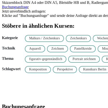
Skizzenblock DIN A4 oder DIN A5, Bleistifte HB und B, Radiergummi,
Buchungsanfrage
Jetzt unverbindlich anfragen:
Klicke auf "Buchungsanfrage" und sende deine Anfrage direkt an den K
Stöbere in ähnlichen Kursen:
Kategorie
Malkurs / Zeichenkurs
Zeichenkurs
Wochen
Technik
Aquarell
Zeichnen
Pastellkreide
Misc
Thema
figurativ-gegenständlich
Portrait zeichnen
K
Schlagwort
Komposition
Perspektive
Kunstkurs Berlin
Buchungsanfrage