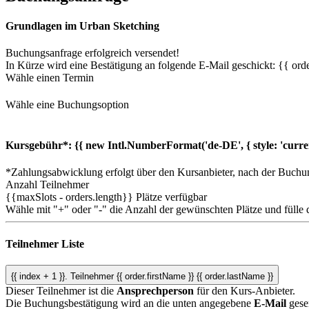
Grundlagen im Urban Sketching
Buchungsanfrage erfolgreich versendet!
In Kürze wird eine Bestätigung an folgende E-Mail geschickt: {{ orde
Wähle einen Termin
Wähle eine Buchungsoption
Kursgebühr*:
{{ new Intl.NumberFormat('de-DE', { style: 'curre
*Zahlungsabwicklung erfolgt über den Kursanbieter, nach der Buchu
Anzahl Teilnehmer
{{maxSlots - orders.length}}
Plätze verfügbar
Wähle mit "+" oder "-" die Anzahl der gewünschten Plätze und fülle 
Teilnehmer Liste
{{ index + 1 }}.
Teilnehmer
{{ order.firstName }} {{ order.lastName }}
Dieser Teilnehmer ist die
Ansprechperson
für den Kurs-Anbieter.
Die Buchungsbestätigung wird an die unten angegebene
E-Mail
gese