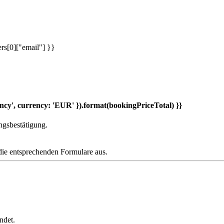
rs[0]["email"] }}
ncy', currency: 'EUR' }).format(bookingPriceTotal) }}
ngsbestätigung.
die entsprechenden Formulare aus.
ndet.