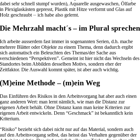
dabei sehr schnell stumpf wurden), Aquarelle ausgewaschen, Ölfarbe
in Plexiglaskästen gepresst, Plastik mit Hitze verformt und Glas auf
Holz geschraubt ⏤ ich habe also gelernt.
Die Mehrzahl macht´s – im Plural spreche
Ich arbeite ausserdem fast immer in sogenannten Serien, d.h. mache
mehrere Blätter oder Objekte zu einem Thema, denn dadurch ergibt
sich automatisch ein Beleuchten des Themas/der Sache aus
verschiedenen “Perspektiven”. Gemeint ist hier nicht das Wechseln des
Standortes beim Abbilden desselben Motivs, sondern eher der
Zeitfaktor. Die Auswahl kommt später, ist aber auch wichtig.
(M)eine Methode – (m)ein Weg
Das Einführen des Risikos in den Arbeitsvorgang hat aber auch einen
ganz anderen Wert: man lernt nämlich, wie man die Distanz zur
eigenen Arbeit behält. Ohne Distanz kann man keine Kriterien zur
eigenen Arbeit entwickeln. Denn “Geschmack” ist bekanntlich kein
Kriterium.
“Risiko” bezieht sich dabei nicht nur auf das Material, sondern auch
auf den Arbeitsvorgang selbst, das heisst das Verhalten gegenüber der