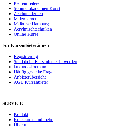
Pleinairmalerei
Sommerakademien Kunst
Zeichnen lernen
Malen lernen
Malkurse Hamburg
Acrylmischtechniken
Online-Kurse
Für Kursanbieter:innen
Registrierung
Sei dabei – Kursanbieter:in werden
kukundo-Premium
Häufig gestellte Fragen
Anbieterübersicht
AGB Kursanbieter
SERVICE
Kontakt
Kunstkurse und mehr
Über uns