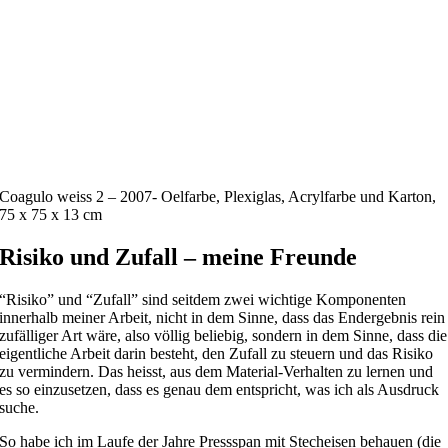
Coagulo weiss 2 – 2007- Oelfarbe, Plexiglas, Acrylfarbe und Karton,
75 x 75 x 13 cm
Risiko und Zufall – meine Freunde
“Risiko” und “Zufall” sind seitdem zwei wichtige Komponenten
innerhalb meiner Arbeit, nicht in dem Sinne, dass das Endergebnis rein
zufälliger Art wäre, also völlig beliebig, sondern in dem Sinne, dass die
eigentliche Arbeit darin besteht, den Zufall zu steuern und das Risiko
zu vermindern. Das heisst, aus dem Material-Verhalten zu lernen und
es so einzusetzen, dass es genau dem entspricht, was ich als Ausdruck
suche.
So habe ich im Laufe der Jahre Pressspan mit Stecheisen behauen (die