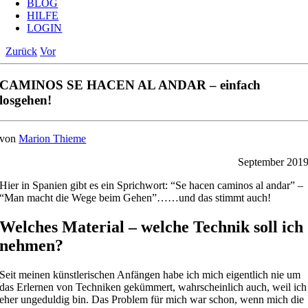
BLOG
HILFE
LOGIN
Zurück
Vor
CAMINOS SE HACEN AL ANDAR – einfach
losgehen!
von
Marion Thieme
September 201
Hier in Spanien gibt es ein Sprichwort: “Se hacen caminos al andar” –
“Man macht die Wege beim Gehen”……und das stimmt auch!
Welches Material – welche Technik soll ich
nehmen?
Seit meinen künstlerischen Anfängen habe ich mich eigentlich nie um
das Erlernen von Techniken gekümmert, wahrscheinlich auch, weil ich
eher ungeduldig bin. Das Problem für mich war schon, wenn mich die