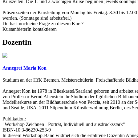
Kurszeiten: Die 1- und 2-wöchigen Kurse beginnen jeweils sonntags u
Präsenzzeiten der Kursleitung von Montag bis Freitag: 8.30 bis 12.0
werden. (Sonntage sind arbeitsfrei.)
Du hast noch eine Frage zu diesem Kurs?
KursanbieterIn kontaktieren
DozentIn
Annegret Maria Kon
Studium an der HfK Bremen. Meisterschülerin. Freischaffende Bildhauer
Annegret Kon ist 1978 in Blieskastel/Saarland geboren und arbeitet s
von Professor Bernd Altenstein ihr Studium der figürlichen Bildhauer
Modellierkurse an der Bildhauerschule von Peccia, seit 2010 an de
und Seattle, USA. 2011 Stipendium Künstlerwohnung Berlin, des Sen
Publikation:
"Workshop Zeichnen - Porträt, Individuell und ausdrucksstark"
ISBN-10:3-86230-253-9
In diesem Workshop-Band widmet sich die erfahrene Dozentin Annegre