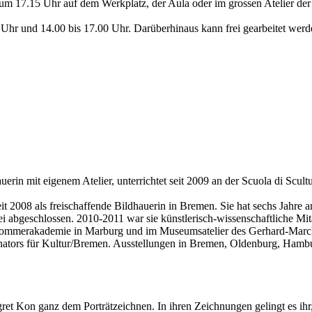
m 17.15 Uhr auf dem Werkplatz, der Aula oder im grossen Atelier der 
0 Uhr und 14.00 bis 17.00 Uhr. Darüberhinaus kann frei gearbeitet we
in mit eigenem Atelier, unterrichtet seit 2009 an der Scuola di Scultu
eit 2008 als freischaffende Bildhauerin in Bremen. Sie hat sechs Jahre 
ei abgeschlossen. 2010-2011 war sie künstlerisch-wissenschaftliche Mi
r Sommerakademie in Marburg und im Museumsatelier des Gerhard-Marc
ators für Kultur/Bremen. Ausstellungen in Bremen, Oldenburg, Hambu
t Kon ganz dem Porträtzeichnen. In ihren Zeichnungen gelingt es ihr