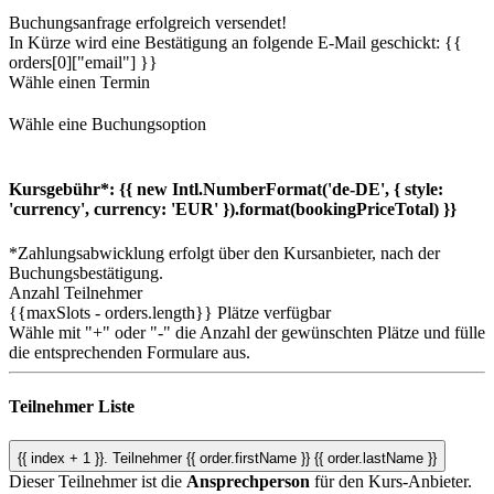
Buchungsanfrage erfolgreich versendet!
In Kürze wird eine Bestätigung an folgende E-Mail geschickt: {{
orders[0]["email"] }}
Wähle einen Termin
Wähle eine Buchungsoption
Kursgebühr*:
{{ new Intl.NumberFormat('de-DE', { style:
'currency', currency: 'EUR' }).format(bookingPriceTotal) }}
*Zahlungsabwicklung erfolgt über den Kursanbieter, nach der
Buchungsbestätigung.
Anzahl Teilnehmer
{{maxSlots - orders.length}}
Plätze verfügbar
Wähle mit "+" oder "-" die Anzahl der gewünschten Plätze und fülle
die entsprechenden Formulare aus.
Teilnehmer Liste
{{ index + 1 }}.
Teilnehmer
{{ order.firstName }} {{ order.lastName }}
Dieser Teilnehmer ist die
Ansprechperson
für den Kurs-Anbieter.