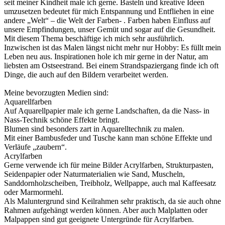
seit meiner Kindheit male ich gerne. Basteln und kreative Ideen
umzusetzen bedeutet für mich Entspannung und Entfliehen in eine
andere „Welt“ – die Welt der Farben- . Farben haben Einfluss auf
unsere Empfindungen, unser Gemüt und sogar auf die Gesundheit.
Mit diesem Thema beschäftige ich mich sehr ausführlich.
Inzwischen ist das Malen längst nicht mehr nur Hobby: Es füllt mein
Leben neu aus. Inspirationen hole ich mir gerne in der Natur, am
liebsten am Ostseestrand. Bei einem Strandspaziergang finde ich oft
Dinge, die auch auf den Bildern verarbeitet werden.
Meine bevorzugten Medien sind:
Aquarellfarben
Auf Aquarellpapier male ich gerne Landschaften, da die Nass- in
Nass-Technik schöne Effekte bringt.
Blumen sind besonders zart in Aquarelltechnik zu malen.
Mit einer Bambusfeder und Tusche kann man schöne Effekte und
Verläufe „zaubern“.
Acrylfarben
Gerne verwende ich für meine Bilder Acrylfarben, Strukturpasten,
Seidenpapier oder Naturmaterialien wie Sand, Muscheln,
Sanddornholzscheiben, Treibholz, Wellpappe, auch mal Kaffeesatz
oder Marmormehl.
Als Maluntergrund sind Keilrahmen sehr praktisch, da sie auch ohne
Rahmen aufgehängt werden können. Aber auch Malplatten oder
Malpappen sind gut geeignete Untergründe für Acrylfarben.