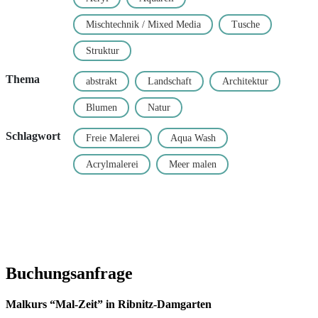
Mischtechnik / Mixed Media
Tusche
Struktur
Thema
abstrakt
Landschaft
Architektur
Blumen
Natur
Schlagwort
Freie Malerei
Aqua Wash
Acrylmalerei
Meer malen
Buchungsanfrage
Malkurs “Mal-Zeit” in Ribnitz-Damgarten