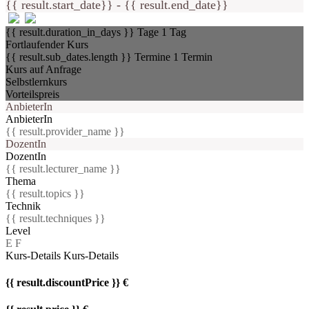
{{ result.start_date}} - {{ result.end_date}}
{{ result.duration_in_days }} Tage
1 Tag
Fortlaufender Kurs
{{ result.sub_dates.length }} Termine
1 Termin
Kurs auf Anfrage
Selbstlernkurs
Vorteilspreis
AnbieterIn
AnbieterIn
{{ result.provider_name }}
DozentIn
DozentIn
{{ result.lecturer_name }}
Thema
{{ result.topics }}
Technik
{{ result.techniques }}
Level
E
F
Kurs-Details
Kurs-Details
{{ result.discountPrice }} €