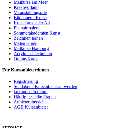
Malkurse am Meer
Kreativurlaub
Veranstaltungsorte
Bildhauerei Kurse
Kunstkurse aller Art
Pleinairmalerei
Sommerakademien Kunst
Zeichnen lernen
Malen lernen
Malkurse Hamburg
Acrylmischtechniken
Online-Kurse
Für Kursanbieter:innen
Registrierung
Sei dabei – Kursanbieter:in werden
kukundo-Premium
Häufig gestellte Fragen
Anbieterübersicht
AGB Kursanbieter
SERVICE