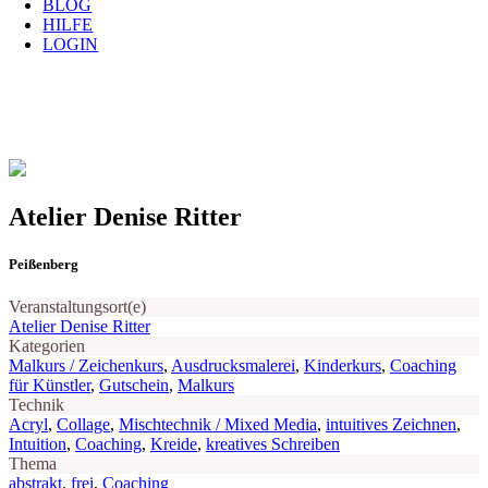
BLOG
HILFE
LOGIN
Atelier Denise Ritter
Peißenberg
Veranstaltungsort(e)
Atelier Denise Ritter
Kategorien
Malkurs / Zeichenkurs
,
Ausdrucksmalerei
,
Kinderkurs
,
Coaching
für Künstler
,
Gutschein
,
Malkurs
Technik
Acryl
,
Collage
,
Mischtechnik / Mixed Media
,
intuitives Zeichnen
,
Intuition
,
Coaching
,
Kreide
,
kreatives Schreiben
Thema
abstrakt
,
frei
,
Coaching