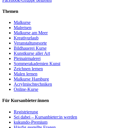
Facebook-Gruppe beitreten
Themen
Malkurse
Malreisen
Malkurse am Meer
Kreativurlaub
Veranstaltungsorte
Bildhauerei Kurse
Kunstkurse aller Art
Pleinairmalerei
Sommerakademien Kunst
Zeichnen lernen
Malen lernen
Malkurse Hamburg
Acrylmischtechniken
Online-Kurse
Für Kursanbieter:innen
Registrierung
Sei dabei – Kursanbieter:in werden
kukundo-Premium
Häufig gestellte Fragen