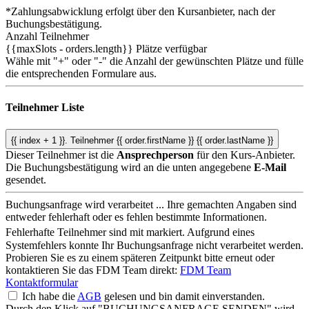
*Zahlungsabwicklung erfolgt über den Kursanbieter, nach der
Buchungsbestätigung.
Anzahl Teilnehmer
{{maxSlots - orders.length}}
Plätze verfügbar
Wähle mit "+" oder "-" die Anzahl der gewünschten Plätze und fülle
die entsprechenden Formulare aus.
Teilnehmer Liste
{{ index + 1 }}.
Teilnehmer
{{ order.firstName }} {{ order.lastName }}
Dieser Teilnehmer ist die
Ansprechperson
für den Kurs-Anbieter.
Die Buchungsbestätigung wird an die unten angegebene
E-Mail
gesendet.
Buchungsanfrage wird verarbeitet ...
Ihre gemachten Angaben sind
entweder fehlerhaft oder es fehlen bestimmte Informationen.
Fehlerhafte Teilnehmer sind mit
markiert.
Aufgrund eines
Systemfehlers konnte Ihr Buchungsanfrage nicht verarbeitet werden.
Probieren Sie es zu einem späteren Zeitpunkt bitte erneut oder
kontaktieren Sie das FDM Team direkt:
FDM Team
Kontaktformular
Ich habe die
AGB
gelesen und bin damit einverstanden.
Durch den Klick auf "BUCHUNGSANFRAGE SENDEN" wird