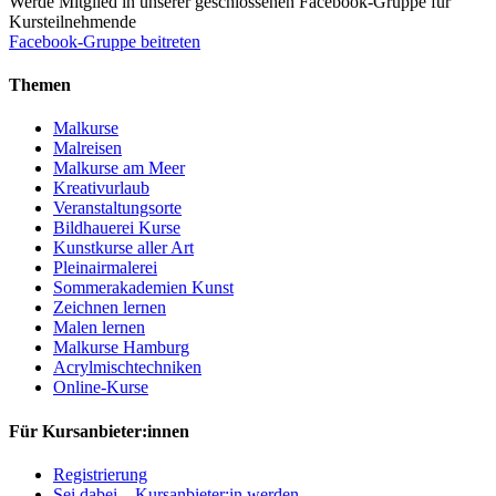
Werde Mitglied in unserer geschlossenen Facebook-Gruppe für
Kursteilnehmende
Facebook-Gruppe beitreten
Themen
Malkurse
Malreisen
Malkurse am Meer
Kreativurlaub
Veranstaltungsorte
Bildhauerei Kurse
Kunstkurse aller Art
Pleinairmalerei
Sommerakademien Kunst
Zeichnen lernen
Malen lernen
Malkurse Hamburg
Acrylmischtechniken
Online-Kurse
Für Kursanbieter:innen
Registrierung
Sei dabei – Kursanbieter:in werden