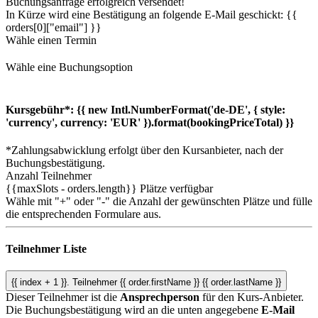
Buchungsanfrage erfolgreich versendet!
In Kürze wird eine Bestätigung an folgende E-Mail geschickt: {{
orders[0]["email"] }}
Wähle einen Termin
Wähle eine Buchungsoption
Kursgebühr*:
{{ new Intl.NumberFormat('de-DE', { style:
'currency', currency: 'EUR' }).format(bookingPriceTotal) }}
*Zahlungsabwicklung erfolgt über den Kursanbieter, nach der
Buchungsbestätigung.
Anzahl Teilnehmer
{{maxSlots - orders.length}}
Plätze verfügbar
Wähle mit "+" oder "-" die Anzahl der gewünschten Plätze und fülle
die entsprechenden Formulare aus.
Teilnehmer Liste
{{ index + 1 }}.
Teilnehmer
{{ order.firstName }} {{ order.lastName }}
Dieser Teilnehmer ist die
Ansprechperson
für den Kurs-Anbieter.
Die Buchungsbestätigung wird an die unten angegebene
E-Mail