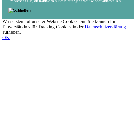
Probiere es aus, du kannst den Newsletter jederzeit wieder abbestellen
Wir setzten auf unserer Website Cookies ein. Sie können Ihr
Einverständnis für Tracking Cookies in der
Datenschutzerklärung
aufheben.
OK
Nach
oben