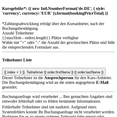
Kursgebühr*:
{{ new Intl.NumberFormat('de-DE', { style:
'currency', currency: 'EUR' }).format(bookingPriceTotal) }}
*Zahlungsabwicklung erfolgt über den Kursanbieter, nach der
Buchungsbestätigung.
Anzahl Teilnehmer
{{maxSlots - orders.length}}
Plätze verfügbar
Wähle mit "+" oder "-" die Anzahl der gewünschten Plätze und fülle
die entsprechenden Formulare aus.
Teilnehmer Liste
{{ index + 1 }}.
Teilnehmer
{{ order.firstName }} {{ order.lastName }}
Dieser Teilnehmer ist die
Ansprechperson
für den Kurs-Anbieter.
Die Buchungsbestätigung wird an die unten angegebene
E-Mail
gesendet.
Buchungsanfrage wird verarbeitet ...
Ihre gemachten Angaben sind
entweder fehlerhaft oder es fehlen bestimmte Informationen.
Fehlerhafte Teilnehmer sind mit
markiert.
Aufgrund eines
Systemfehlers konnte Ihr Buchungsanfrage nicht verarbeitet werden.
Probieren Sie es zu einem späteren Zeitpunkt bitte erneut oder