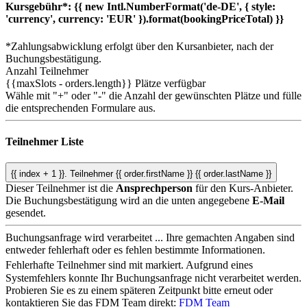
Kursgebühr*:
{{ new Intl.NumberFormat('de-DE', { style:
'currency', currency: 'EUR' }).format(bookingPriceTotal) }}
*Zahlungsabwicklung erfolgt über den Kursanbieter, nach der
Buchungsbestätigung.
Anzahl Teilnehmer
{{maxSlots - orders.length}}
Plätze verfügbar
Wähle mit "+" oder "-" die Anzahl der gewünschten Plätze und fülle
die entsprechenden Formulare aus.
Teilnehmer Liste
{{ index + 1 }}.
Teilnehmer
{{ order.firstName }} {{ order.lastName }}
Dieser Teilnehmer ist die
Ansprechperson
für den Kurs-Anbieter.
Die Buchungsbestätigung wird an die unten angegebene
E-Mail
gesendet.
Buchungsanfrage wird verarbeitet ...
Ihre gemachten Angaben sind
entweder fehlerhaft oder es fehlen bestimmte Informationen.
Fehlerhafte Teilnehmer sind mit
markiert.
Aufgrund eines
Systemfehlers konnte Ihr Buchungsanfrage nicht verarbeitet werden.
Probieren Sie es zu einem späteren Zeitpunkt bitte erneut oder
kontaktieren Sie das FDM Team direkt:
FDM Team