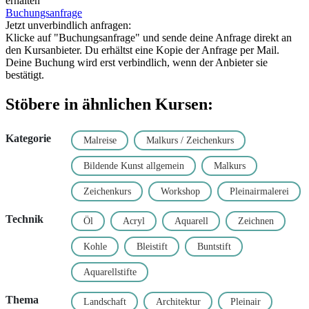
erhalten
Buchungsanfrage
Jetzt unverbindlich anfragen:
Klicke auf "Buchungsanfrage" und sende deine Anfrage direkt an
den Kursanbieter. Du erhältst eine Kopie der Anfrage per Mail.
Deine Buchung wird erst verbindlich, wenn der Anbieter sie
bestätigt.
Stöbere in ähnlichen Kursen:
Kategorie
Malreise
Malkurs / Zeichenkurs
Bildende Kunst allgemein
Malkurs
Zeichenkurs
Workshop
Pleinairmalerei
Technik
Öl
Acryl
Aquarell
Zeichnen
Kohle
Bleistift
Buntstift
Aquarellstifte
Thema
Landschaft
Architektur
Pleinair