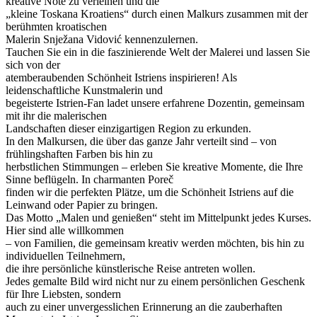
kreative Note zu verleihen und die
„kleine Toskana Kroatiens“ durch einen Malkurs zusammen mit der
berühmten kroatischen
Malerin Snježana Vidović kennenzulernen.
Tauchen Sie ein in die faszinierende Welt der Malerei und lassen Sie
sich von der
atemberaubenden Schönheit Istriens inspirieren! Als
leidenschaftliche Kunstmalerin und
begeisterte Istrien-Fan ladet unsere erfahrene Dozentin, gemeinsam
mit ihr die malerischen
Landschaften dieser einzigartigen Region zu erkunden.
In den Malkursen, die über das ganze Jahr verteilt sind – von
frühlingshaften Farben bis hin zu
herbstlichen Stimmungen – erleben Sie kreative Momente, die Ihre
Sinne beflügeln. In charmanten Poreč
finden wir die perfekten Plätze, um die Schönheit Istriens auf die
Leinwand oder Papier zu bringen.
Das Motto „Malen und genießen“ steht im Mittelpunkt jedes Kurses.
Hier sind alle willkommen
– von Familien, die gemeinsam kreativ werden möchten, bis hin zu
individuellen Teilnehmern,
die ihre persönliche künstlerische Reise antreten wollen.
Jedes gemalte Bild wird nicht nur zu einem persönlichen Geschenk
für Ihre Liebsten, sondern
auch zu einer unvergesslichen Erinnerung an die zauberhaften