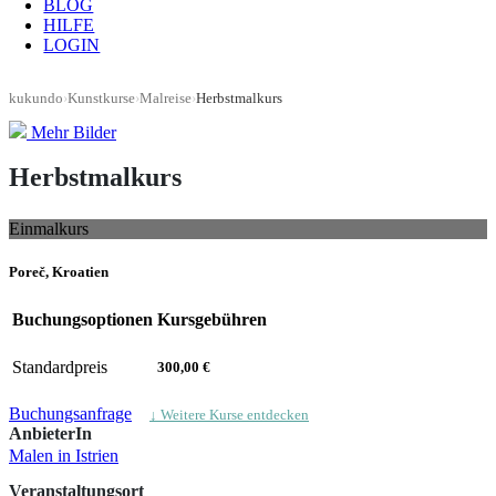
BLOG
HILFE
LOGIN
kukundo
›
Kunstkurse
›
Malreise
›
Herbstmalkurs
Mehr Bilder
Herbstmalkurs
Einmalkurs
Poreč, Kroatien
Buchungsoptionen
Kursgebühren
Standardpreis
300,00 €
Buchungsanfrage
↓ Weitere Kurse entdecken
AnbieterIn
Malen in Istrien
Veranstaltungsort