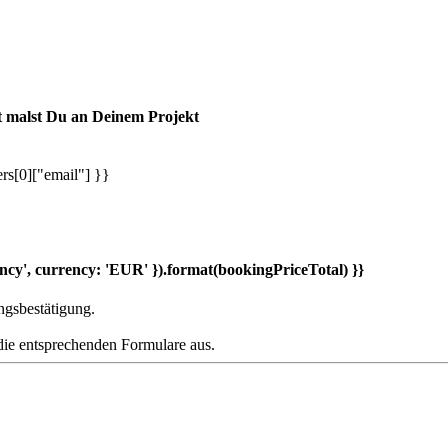
it malst Du an Deinem Projekt
rs[0]["email"] }}
ncy', currency: 'EUR' }).format(bookingPriceTotal) }}
ngsbestätigung.
die entsprechenden Formulare aus.