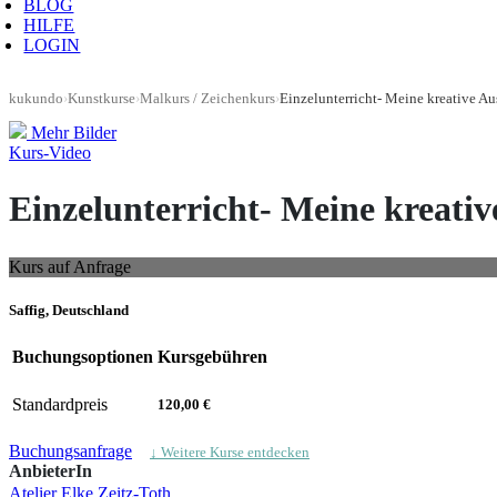
BLOG
HILFE
LOGIN
kukundo
›
Kunstkurse
›
Malkurs / Zeichenkurs
›
Mehr Bilder
Kurs-Video
Einzelunterricht- Meine kreativ
Kurs auf Anfrage
Saffig, Deutschland
Buchungsoptionen
Kursgebühren
Standardpreis
120,00 €
Buchungsanfrage
↓ Weitere Kurse entdecken
AnbieterIn
Atelier Elke Zeitz-Toth