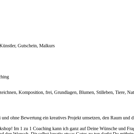
Künstler, Gutschein, Malkurs
ching
it zeichnen, Komposition, frei, Grundlagen, Blumen, Stilleben, Tiere, Na
ei und ohne Bewertung ein kreatives Projekt umsetzen, den Raum und di
Workshop! Im 1 zu 1 Coaching kann ich ganz auf Deine Wünsche und Frag
d den Wunsch, Dir selbst kreativ etwas Gutes zu tun darfst Du mitbrin