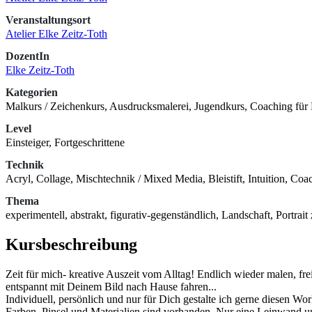
Veranstaltungsort
Atelier Elke Zeitz-Toth
DozentIn
Elke Zeitz-Toth
Kategorien
Malkurs / Zeichenkurs, Ausdrucksmalerei, Jugendkurs, Coaching für 
Level
Einsteiger, Fortgeschrittene
Technik
Acryl, Collage, Mischtechnik / Mixed Media, Bleistift, Intuition, Coa
Thema
experimentell, abstrakt, figurativ-gegenständlich, Landschaft, Portra
Kursbeschreibung
Zeit für mich- kreative Auszeit vom Alltag! Endlich wieder malen, fr
entspannt mit Deinem Bild nach Hause fahren...
Individuell, persönlich und nur für Dich gestalte ich gerne diesen 
Farben, Pinsel und Materialien sind vorhanden. Nur eine Leinwand un