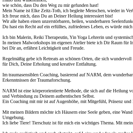
wie schön, dass Du den Weg zu mir gefunden hast!
Mein Name ist Elke Zeitz-Toth, ich begleite Menschen, wieder in Verb
Ich freue mich, dass Du an Deiner Heilung interessiert bist!
Wir alle haben einen unzerstörbaren, heilen, wunderbaren Seelenfunke
Du hast ein Recht auf ein erfülltes, zufriedenes Leben, es würde mic
Ich bin Malerin, Reiki Therapeutin, Yin Yoga Lehrerin und systemisc
In meinen Malworkshops im eigenen Atelier biete ich Dir Raum für I
bei Dir an, erfährst Leichtigkeit und Freude.
Regelmäßig gebe ich Retreats an schönen Orten, die sich wundervol
für Dich, Deine Erholung und kreative Entfaltung.
Im traumasensiblen Coaching, basierend auf NARM, dem wunderbaren
Erkenntnissen der Traumaforschung.
NARM ist eine körperorientierte Methode, die sich auf die Heilung vo
und Verbindung zu Deinem authentischen Selbst.
Ein Coaching mit mir ist auf Augenhöhe, mit Mitgefühl, Präsenz und 
Mit meinen Bildern möchte ich Häusern eine Seele geben, eine Wand
Umgebung.
Ich liebe Tiere! Tierschutz ist für mich ein wichtiges Thema. Mit mein