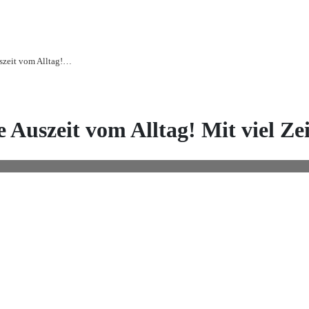
Einzelunterricht- Meine kreative Auszeit vom Alltag! Mit viel Zeit malst Du an Deinem Projekt
e Auszeit vom Alltag! Mit viel Z