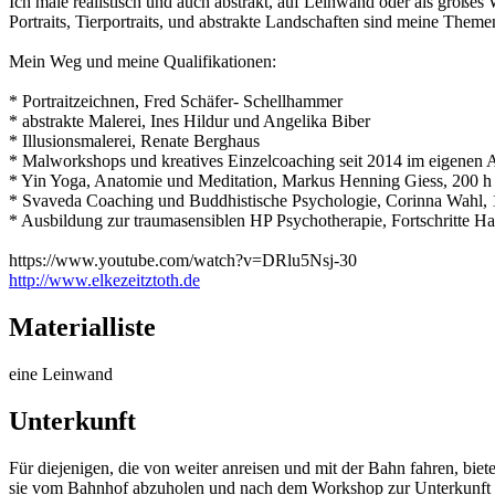
Ich male realistisch und auch abstrakt, auf Leinwand oder als große
Portraits, Tierportraits, und abstrakte Landschaften sind meine Theme
Mein Weg und meine Qualifikationen:
* Portraitzeichnen, Fred Schäfer- Schellhammer
* abstrakte Malerei, Ines Hildur und Angelika Biber
* Illusionsmalerei, Renate Berghaus
* Malworkshops und kreatives Einzelcoaching seit 2014 im eigenen A
* Yin Yoga, Anatomie und Meditation, Markus Henning Giess, 200 h n
* Svaveda Coaching und Buddhistische Psychologie, Corinna Wahl, 
* Ausbildung zur traumasensiblen HP Psychotherapie, Fortschritte 
https://www.youtube.com/watch?v=DRlu5Nsj-30
http://www.elkezeitztoth.de
Materialliste
eine Leinwand
Unterkunft
Für diejenigen, die von weiter anreisen und mit der Bahn fahren, biete
sie vom Bahnhof abzuholen und nach dem Workshop zur Unterkunft in