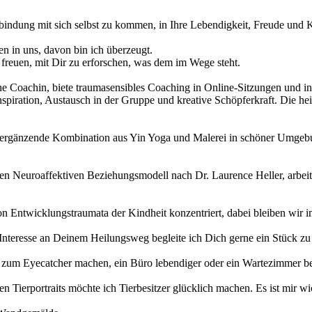
indung mit sich selbst zu kommen, in Ihre Lebendigkeit, Freude und Kr
n in uns, davon bin ich überzeugt.
h freuen, mit Dir zu erforschen, was dem im Wege steht.
he Coachin, biete traumasensibles Coaching in Online-Sitzungen und in
nspiration, Austausch in der Gruppe und kreative Schöpferkraft. Die
l ergänzende Kombination aus Yin Yoga und Malerei in schöner Umgebun
 Neuroaffektiven Beziehungsmodell nach Dr. Laurence Heller, arbei
n Entwicklungstraumata der Kindheit konzentriert, dabei bleiben wir im
Interesse an Deinem Heilungsweg begleite ich Dich gerne ein Stück zu
 zum Eyecatcher machen, ein Büro lebendiger oder ein Wartezimmer be
en Tierportraits möchte ich Tierbesitzer glücklich machen. Es ist mir w