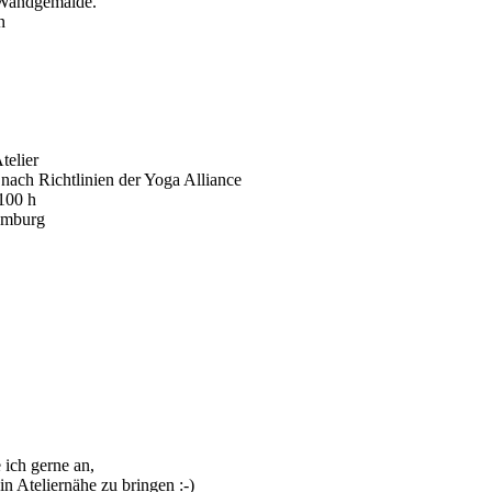
s Wandgemälde.
n
telier
ach Richtlinien der Yoga Alliance
100 h
Hamburg
 ich gerne an,
 Ateliernähe zu bringen :-)