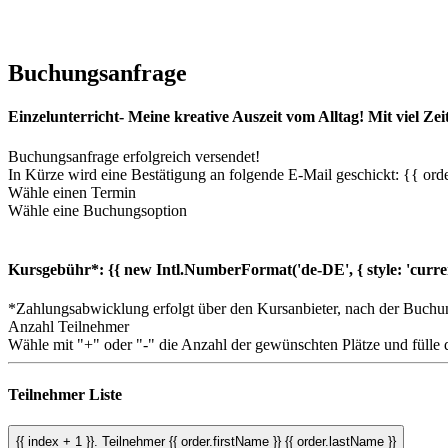
Buchungsanfrage
Einzelunterricht- Meine kreative Auszeit vom Alltag! Mit viel Ze
Buchungsanfrage erfolgreich versendet!
In Kürze wird eine Bestätigung an folgende E-Mail geschickt: {{ orde
Wähle einen Termin
Wähle eine Buchungsoption
Kursgebühr*:
{{ new Intl.NumberFormat('de-DE', { style: 'curre
*Zahlungsabwicklung erfolgt über den Kursanbieter, nach der Buchu
Anzahl Teilnehmer
Wähle mit "+" oder "-" die Anzahl der gewünschten Plätze und fülle 
Teilnehmer Liste
{{ index + 1 }}.
Teilnehmer
{{ order.firstName }} {{ order.lastName }}