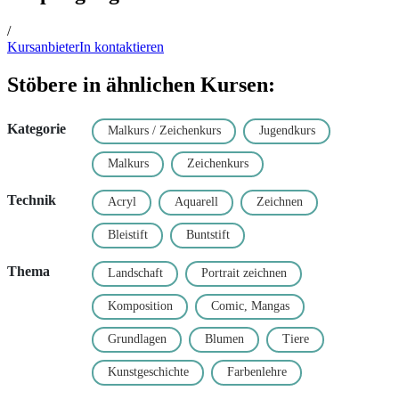
/
KursanbieterIn kontaktieren
Stöbere in ähnlichen Kursen:
Kategorie
Malkurs / Zeichenkurs
Jugendkurs
Malkurs
Zeichenkurs
Technik
Acryl
Aquarell
Zeichnen
Bleistift
Buntstift
Thema
Landschaft
Portrait zeichnen
Komposition
Comic, Mangas
Grundlagen
Blumen
Tiere
Kunstgeschichte
Farbenlehre