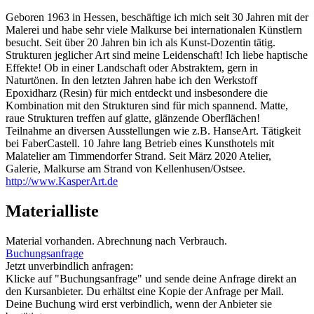
Geboren 1963 in Hessen, beschäftige ich mich seit 30 Jahren mit der
Malerei und habe sehr viele Malkurse bei internationalen Künstlern
besucht. Seit über 20 Jahren bin ich als Kunst-Dozentin tätig.
Strukturen jeglicher Art sind meine Leidenschaft! Ich liebe haptische
Effekte! Ob in einer Landschaft oder Abstraktem, gern in
Naturtönen. In den letzten Jahren habe ich den Werkstoff
Epoxidharz (Resin) für mich entdeckt und insbesondere die
Kombination mit den Strukturen sind für mich spannend. Matte,
raue Strukturen treffen auf glatte, glänzende Oberflächen!
Teilnahme an diversen Ausstellungen wie z.B. HanseArt. Tätigkeit
bei FaberCastell. 10 Jahre lang Betrieb eines Kunsthotels mit
Malatelier am Timmendorfer Strand. Seit März 2020 Atelier,
Galerie, Malkurse am Strand von Kellenhusen/Ostsee.
http://www.KasperArt.de
Materialliste
Material vorhanden. Abrechnung nach Verbrauch.
Buchungsanfrage
Jetzt unverbindlich anfragen:
Klicke auf "Buchungsanfrage" und sende deine Anfrage direkt an
den Kursanbieter. Du erhältst eine Kopie der Anfrage per Mail.
Deine Buchung wird erst verbindlich, wenn der Anbieter sie