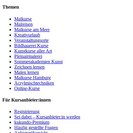
Themen
Malkurse
Malreisen
Malkurse am Meer
Kreativurlaub
Veranstaltungsorte
Bildhauerei Kurse
Kunstkurse aller Art
Pleinairmalerei
Sommerakademien Kunst
Zeichnen lernen
Malen lernen
Malkurse Hamburg
Acrylmischtechniken
Online-Kurse
Für Kursanbieter:innen
Registrierung
Sei dabei – Kursanbieter:in werden
kukundo-Premium
Häufig gestellte Fragen
Anbieterübersicht