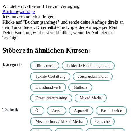
Wir stellen Kaffee und Tee zur Verfügung.
Buchungsanfrage
Jetzt unverbindlich anfragen:
Klicke auf "Buchungsanfrage" und sende deine Anfrage direkt an
den Kursanbieter. Du erhältst eine Kopie der Anfrage per Mail.
Deine Buchung wird erst verbindlich, wenn der Anbieter sie
bestätigt.
Stöbere in ähnlichen Kursen:
Kategorie
Bildhauerei
Bildende Kunst allgemein
Textile Gestaltung
Ausdrucksmalerei
Kunsthandwerk
Malkurs
Kreativitätstraining
Mixed Media
Technik
Öl
Acryl
Aquarell
Pastellkreide
Mischtechnik / Mixed Media
Gouache