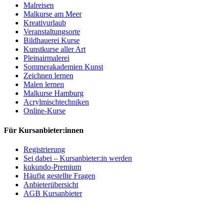
Malreisen
Malkurse am Meer
Kreativurlaub
Veranstaltungsorte
Bildhauerei Kurse
Kunstkurse aller Art
Pleinairmalerei
Sommerakademien Kunst
Zeichnen lernen
Malen lernen
Malkurse Hamburg
Acrylmischtechniken
Online-Kurse
Für Kursanbieter:innen
Registrierung
Sei dabei – Kursanbieter:in werden
kukundo-Premium
Häufig gestellte Fragen
Anbieterübersicht
AGB Kursanbieter