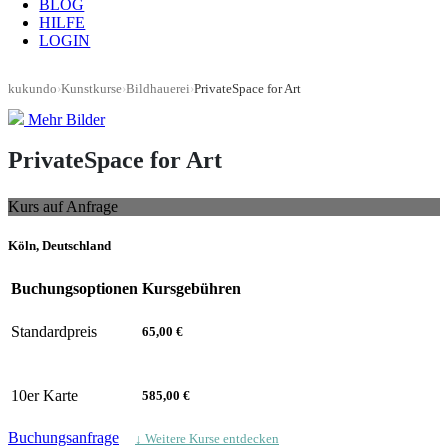
BLOG
HILFE
LOGIN
kukundo
›
Kunstkurse
›
Bildhauerei
›
PrivateSpace for Art
Mehr Bilder
PrivateSpace for Art
Kurs auf Anfrage
Köln, Deutschland
Buchungsoptionen
Kursgebühren
Standardpreis
65,00 €
10er Karte
585,00 €
Buchungsanfrage
↓ Weitere Kurse entdecken