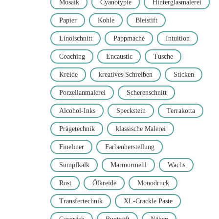
Mosaik
Cyanotypie
Hinterglasmalerei
Papier
Kohle
Bleistift
Linolschnitt
Pappmaché
Intuition
Coaching
Encaustic
Tusche
Kreide
kreatives Schreiben
Sticken
Porzellanmalerei
Scherenschnitt
Alcohol-Inks
Speckstein
Terrakotta
Prägetechnik
klassische Malerei
Fineliner
Farbenherstellung
Sumpfkalk
Marmormehl
Wachs
Rost
Ölkreide
Monodruck
Transfertechnik
XL-Crackle Paste