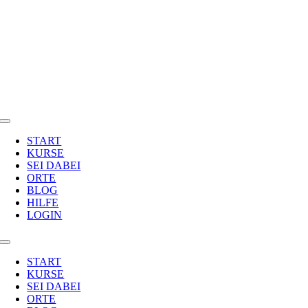
Zum
Inhalt
springen
Toggle
Navigation
START
KURSE
SEI DABEI
ORTE
BLOG
HILFE
LOGIN
Toggle
Navigation
START
KURSE
SEI DABEI
ORTE