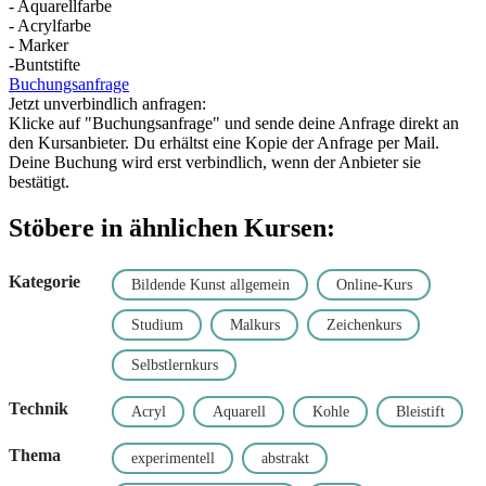
- Aquarellfarbe
- Acrylfarbe
- Marker
-Buntstifte
Buchungsanfrage
Jetzt unverbindlich anfragen:
Klicke auf "Buchungsanfrage" und sende deine Anfrage direkt an
den Kursanbieter. Du erhältst eine Kopie der Anfrage per Mail.
Deine Buchung wird erst verbindlich, wenn der Anbieter sie
bestätigt.
Stöbere in ähnlichen Kursen:
Kategorie
Bildende Kunst allgemein
Online-Kurs
Studium
Malkurs
Zeichenkurs
Selbstlernkurs
Technik
Acryl
Aquarell
Kohle
Bleistift
Thema
experimentell
abstrakt