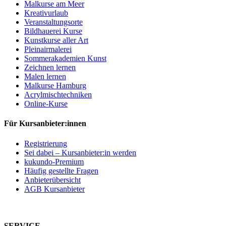
Malkurse am Meer
Kreativurlaub
Veranstaltungsorte
Bildhauerei Kurse
Kunstkurse aller Art
Pleinairmalerei
Sommerakademien Kunst
Zeichnen lernen
Malen lernen
Malkurse Hamburg
Acrylmischtechniken
Online-Kurse
Für Kursanbieter:innen
Registrierung
Sei dabei – Kursanbieter:in werden
kukundo-Premium
Häufig gestellte Fragen
Anbieterübersicht
AGB Kursanbieter
SERVICE