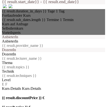
{{ result.start_date}} - {{ result.end_date}}
{{ result.duration_in_days }} Tage
1 Tag
Fortlaufender Kurs
{{ result.sub_dates.length }} Termine
1 Termin
Kurs auf Anfrage
Selbstlernkurs
Vorteilspreis
AnbieterIn
AnbieterIn
{{ result.provider_name }}
DozentIn
DozentIn
{{ result.lecturer_name }}
Thema
{{ result.topics }}
Technik
{{ result.techniques }}
Level
E
F
Kurs-Details
Kurs-Details
{{ result.discountPrice }} €