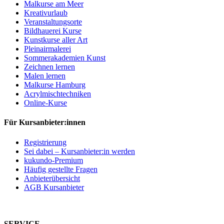
Malkurse am Meer
Kreativurlaub
Veranstaltungsorte
Bildhauerei Kurse
Kunstkurse aller Art
Pleinairmalerei
Sommerakademien Kunst
Zeichnen lernen
Malen lernen
Malkurse Hamburg
Acrylmischtechniken
Online-Kurse
Für Kursanbieter:innen
Registrierung
Sei dabei – Kursanbieter:in werden
kukundo-Premium
Häufig gestellte Fragen
Anbieterübersicht
AGB Kursanbieter
SERVICE