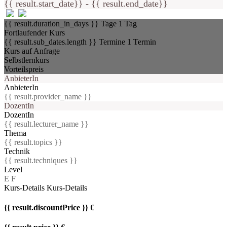
{{ result.start_date}} - {{ result.end_date}}
{{ result.duration_in_days }} Tage
1 Tag
Fortlaufender Kurs
{{ result.sub_dates.length }} Termine
1 Termin
Kurs auf Anfrage
Selbstlernkurs
Vorteilspreis
AnbieterIn
AnbieterIn
{{ result.provider_name }}
DozentIn
DozentIn
{{ result.lecturer_name }}
Thema
{{ result.topics }}
Technik
{{ result.techniques }}
Level
E
F
Kurs-Details
Kurs-Details
{{ result.discountPrice }} €