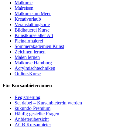
Malkurse
Malreisen
Malkurse am Meer
Kreativurlaub
Veranstaltungsorte
Bildhauerei Kurse
Kunstkurse aller Art
Pleinairmalerei
Sommerakademien Kunst
Zeichnen lernen
Malen lernen
Malkurse Hamburg
Acrylmischtechniken
Online-Kurse
Für Kursanbieter:innen
Registrierung
Sei dabei – Kursanbieter:in werden
kukundo-Premium
Häufig gestellte Fragen
Anbieterübersicht
AGB Kursanbieter