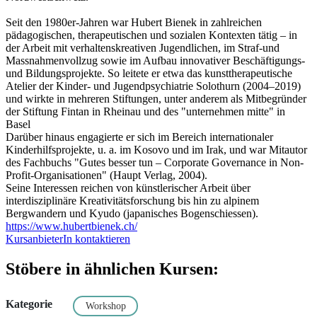
Seit den 1980er-Jahren war Hubert Bienek in zahlreichen
pädagogischen, therapeutischen und sozialen Kontexten tätig – in
der Arbeit mit verhaltenskreativen Jugendlichen, im Straf-und
Massnahmenvollzug sowie im Aufbau innovativer Beschäftigungs-
und Bildungsprojekte. So leitete er etwa das kunsttherapeutische
Atelier der Kinder- und Jugendpsychiatrie Solothurn (2004–2019)
und wirkte in mehreren Stiftungen, unter anderem als Mitbegründer
der Stiftung Fintan in Rheinau und des "unternehmen mitte" in
Basel
Darüber hinaus engagierte er sich im Bereich internationaler
Kinderhilfsprojekte, u. a. im Kosovo und im Irak, und war Mitautor
des Fachbuchs "Gutes besser tun – Corporate Governance in Non-
Profit-Organisationen" (Haupt Verlag, 2004).
Seine Interessen reichen von künstlerischer Arbeit über
interdisziplinäre Kreativitätsforschung bis hin zu alpinem
Bergwandern und Kyudo (japanisches Bogenschiessen).
https://www.hubertbienek.ch/
KursanbieterIn kontaktieren
Stöbere in ähnlichen Kursen:
Kategorie
Workshop