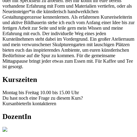
oder mit Speckstein zu arbeiten. Bei mir könnt ihr eure bereits
vorhandene Erfahrung mit Form und Materialien vertiefen, oder als
Neueinsteiger*in die künstlerisch handwerklichen
Gestaltungsprozesse kennenlernen. Als erfahrenen Kursreiseleiterin
und aktive Bildhauerin stehe ich euch vom Anfang einer Idee bis zur
fertigen Arbeit zur Seite und teile gern mein Wissen und meine
Erfahrung mit euch. Der individuelle Weg eines jeden
Kursteilnehmers steht dabei im Vordergrund. Ein großer Atelierraum
und mein verwunschener Skulpturengarten mit lauschigen Plätzen
bieten euch das inspirierendes Ambiente, um euren künstlerischen
Bedürfnisse auf die Spur zu kommen. Für die gemeinsame
Mittagspause bringt jeder etwas zum Essen mit. Für Kaffee und Tee
ist gesorgt.
Kurszeiten
Montag bis Freitag 10.00 bis 15.00 Uhr
Du hast noch eine Frage zu diesem Kurs?
KursanbieterIn kontaktieren
DozentIn