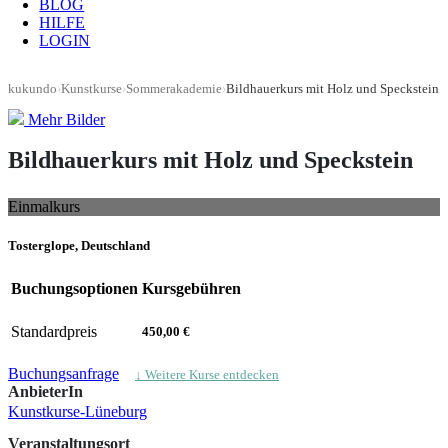
BLOG
HILFE
LOGIN
kukundo
›
Kunstkurse
›
Sommerakademie
›
Bildhauerkurs mit Holz und Speckstein
Mehr Bilder
Bildhauerkurs mit Holz und Speckstein
Einmalkurs
Tosterglope, Deutschland
Buchungsoptionen
Kursgebühren
Standardpreis
450,00 €
Buchungsanfrage
↓ Weitere Kurse entdecken
AnbieterIn
Kunstkurse-Lüneburg
Veranstaltungsort