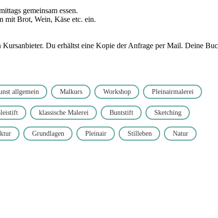
r mittags gemeinsam essen.
mit Brot, Wein, Käse etc. ein.
ursanbieter. Du erhältst eine Kopie der Anfrage per Mail. Deine Buchu
unst allgemein
Malkurs
Workshop
Pleinairmalerei
leistift
klassische Malerei
Buntstift
Sketching
ktur
Grundlagen
Pleinair
Stilleben
Natur