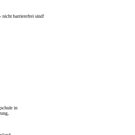
 nicht barrierefrei sind!
schule in
rung,
esland