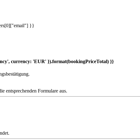
rs[0]["email"] }}
ncy', currency: 'EUR' }).format(bookingPriceTotal) }}
ngsbestätigung.
die entsprechenden Formulare aus.
ndet.