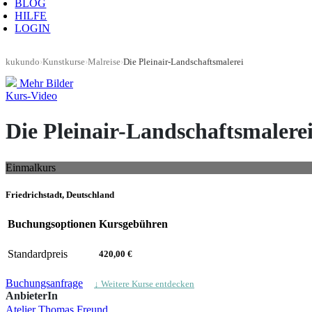
BLOG
HILFE
LOGIN
kukundo
›
Kunstkurse
›
Malreise
›
Die Pleinair-Landschaftsmalerei
Mehr Bilder
Kurs-Video
Die Pleinair-Landschaftsmalere
Einmalkurs
Friedrichstadt, Deutschland
Buchungsoptionen
Kursgebühren
Standardpreis
420,00 €
Buchungsanfrage
↓ Weitere Kurse entdecken
AnbieterIn
Atelier Thomas Freund