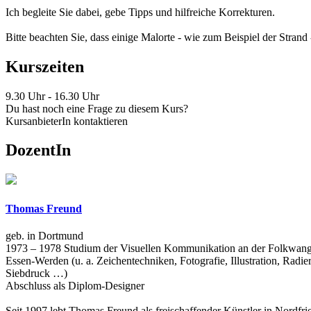
Ich begleite Sie dabei, gebe Tipps und hilfreiche Korrekturen.
Bitte beachten Sie, dass einige Malorte - wie zum Beispiel der Strand -
Kurszeiten
9.30 Uhr - 16.30 Uhr
Du hast noch eine Frage zu diesem Kurs?
KursanbieterIn kontaktieren
DozentIn
Thomas Freund
geb. in Dortmund
1973 – 1978 Studium der Visuellen Kommunikation an der Folkwang
Essen-Werden (u. a. Zeichentechniken, Fotografie, Illustration, Radie
Siebdruck …)
Abschluss als Diplom-Designer
Seit 1997 lebt Thomas Freund als freischaffender Künstler in Nordfri