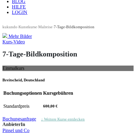
BLOG
HILFE
LOGIN
kukundo
›
Kunstkurse
›
Malreise
›
7-Tage-Bildkomposition
Mehr Bilder
Kurs-Video
7-Tage-Bildkomposition
Einmalkurs
Breitscheid, Deutschland
Buchungsoptionen
Kursgebühren
Standardpreis
600,00 €
Buchungsanfrage
↓ Weitere Kurse entdecken
AnbieterIn
Pinsel und Co