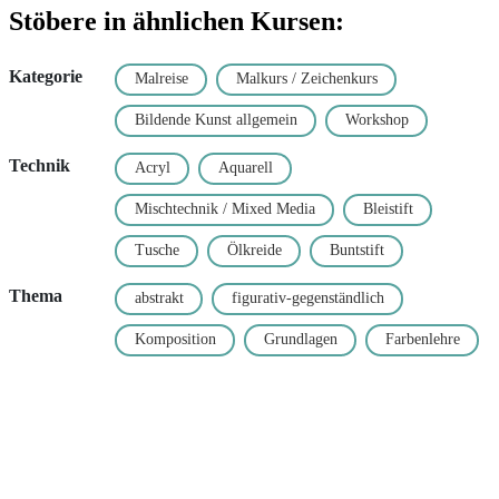
Stöbere in ähnlichen Kursen:
Kategorie
Malreise
Malkurs / Zeichenkurs
Bildende Kunst allgemein
Workshop
Technik
Acryl
Aquarell
Mischtechnik / Mixed Media
Bleistift
Tusche
Ölkreide
Buntstift
Thema
abstrakt
figurativ-gegenständlich
Komposition
Grundlagen
Farbenlehre