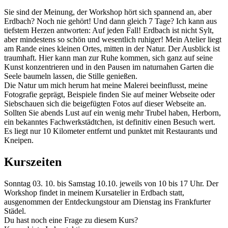
Sie sind der Meinung, der Workshop hört sich spannend an, aber
Erdbach? Noch nie gehört! Und dann gleich 7 Tage? Ich kann aus
tiefstem Herzen antworten: Auf jeden Fall! Erdbach ist nicht Sylt,
aber mindestens so schön und wesentlich ruhiger! Mein Atelier liegt
am Rande eines kleinen Ortes, mitten in der Natur. Der Ausblick ist
traumhaft. Hier kann man zur Ruhe kommen, sich ganz auf seine
Kunst konzentrieren und in den Pausen im naturnahen Garten die
Seele baumeln lassen, die Stille genießen.
Die Natur um mich herum hat meine Malerei beeinflusst, meine
Fotografie geprägt, Beispiele finden Sie auf meiner Webseite oder
Siebschauen sich die beigefügten Fotos auf dieser Webseite an.
Sollten Sie abends Lust auf ein wenig mehr Trubel haben, Herborn,
ein bekanntes Fachwerkstädtchen, ist definitiv einen Besuch wert.
Es liegt nur 10 Kilometer entfernt und punktet mit Restaurants und
Kneipen.
Kurszeiten
Sonntag 03. 10. bis Samstag 10.10. jeweils von 10 bis 17 Uhr. Der
Workshop findet in meinem Kursatelier in Erdbach statt,
ausgenommen der Entdeckungstour am Dienstag ins Frankfurter
Städel.
Du hast noch eine Frage zu diesem Kurs?