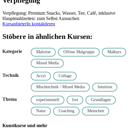
Verpflegung
Verpflegung: Premium Snacks, Wasser, Tee, Café, inklusive
Hauptmahlzeiten: zum Selbst Aussuchen
KursanbieterIn kontaktieren
Stöbere in ähnlichen Kursen:
Kategorie
Malreise
Offene Malgruppe
Malkurs
Mixed Media
Technik
Acryl
Collage
Mischtechnik / Mixed Media
Intuition
Thema
experimentell
frei
Grundlagen
Natur
Coaching
Menschen
Kunstkurse und mehr