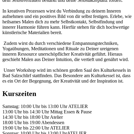
dein Selbstvertrauen bestärkt und deine Selbstakzeptanz fördert.
In kreativen Prozessen wirst du Verbindung zu deinem Inneren
aufnehmen und ein positives Bild von dir selbst festigen. Erlebe, wie
heilsames Malen dich zu mehr Selbstkontakt, Selbstfindung und
innerer Harmonie führen kann. Hierfür stehen für dich hochwertige
künstlerische Materialien bereit.
Zudem wirst du durch verschiedene Entspannungstechniken,
Yogaübungen, Meditationen und Rituale zu Deiner ureigenen
inneren Ressource unerschöpflicher Kreativität geführt. Hieraus
geschieht Malen aus Deiner Intuition, die vertieft und genährt wird.
Unser Workshop wird im schönen großen Saal des Kulturkessels in
Bad Salzschlirf stattfinden. Das Besondere am Kulturkessel ist, dass
es ein Ort der Begegnung, der Kreativität und der Inspiration ist.
Kurszeiten
Samstag: 10:00 Uhr bis 13:00 Uhr ATELIER
13:00 Uhr bis 14:30 Uhr Mittag Essen & Pause
14:30 Uhr bis 18:00 Uhr Atelier
18:00 Uhr bis 19:00 Abendessen
19:00 Uhr bis 22:00 Uhr ATELIER
Sonntag: 10:00 Uhr bis 13:00 UhrATELIER