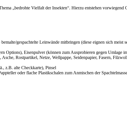
hema „bedrohte Vielfalt der Insekten“. Hierzu entstehen vorwiegend C
 bemalte/gespachtelte Leinwände mitbringen (diese eignen sich meist se
rn Options), Eisenpulver (können zum Ausprobieren gegen Umlage i
che, Rostpartikel, Netze, Wellpappe, Seidenpapier, Fasern, Filzwolle u.
., z.B. alte Checkkarte), Pinsel
, Pappteller oder flache Plastikschalen zum Anmischen der Spachtelmas