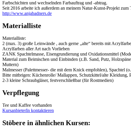
Farbschichten und wechselnden Farbauftrag und -abtrag.
Seit 2016 arbeite ich außerdem an meinem Natur-Kunst-Projekt zum T
http://www.anjabadners.de
Materialliste
Materialliste:
2 (max. 3) große Leinwände , auch gerne „alte“ bereits mit Acrylfarbe
Acrylfarben aller Art nach Vorlieben
ZANK Spachtelmasse, Eisengrundierung und Oxidationsmittel (Mode
Material zum Beimischen und Einbinden (z.B. Sand, Putz, Holzspäne, As
Muttern)
Malmesser (Palettmesser- die mit dem Knick empfohlen), Spachtel (o.ä
Bitte mitbrigen: Küchenrolle/ Mallappen, Schutzkittel/alte Kleidung
2-3 kleine Schraubgläser, festverschließbar (für Rostmedien)
Verpflegung
Tee und Kaffee vorhanden
KursanbieterIn kontaktieren
Stöbere in ähnlichen Kursen: