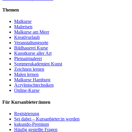
Themen
Malkurse
Malreisen
Malkurse am Meer
Kreativurlaub
Veranstaltungsorte
Bildhauerei Kurse
Kunstkurse aller Art
Pleinairmalerei
Sommerakademien Kunst
Zeichnen lernen
Malen lernen
Malkurse Hamburg
Acrylmischtechniken
Online-Kurse
Für Kursanbieter:innen
Registrierung
Sei dabei – Kursanbieter:in werden
kukundo-Premium
Häufig gestellte Fragen