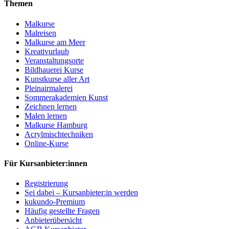
Themen
Malkurse
Malreisen
Malkurse am Meer
Kreativurlaub
Veranstaltungsorte
Bildhauerei Kurse
Kunstkurse aller Art
Pleinairmalerei
Sommerakademien Kunst
Zeichnen lernen
Malen lernen
Malkurse Hamburg
Acrylmischtechniken
Online-Kurse
Für Kursanbieter:innen
Registrierung
Sei dabei – Kursanbieter:in werden
kukundo-Premium
Häufig gestellte Fragen
Anbieterübersicht