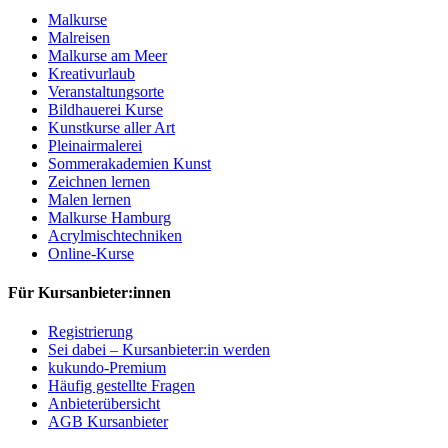
Malkurse
Malreisen
Malkurse am Meer
Kreativurlaub
Veranstaltungsorte
Bildhauerei Kurse
Kunstkurse aller Art
Pleinairmalerei
Sommerakademien Kunst
Zeichnen lernen
Malen lernen
Malkurse Hamburg
Acrylmischtechniken
Online-Kurse
Für Kursanbieter:innen
Registrierung
Sei dabei – Kursanbieter:in werden
kukundo-Premium
Häufig gestellte Fragen
Anbieterübersicht
AGB Kursanbieter