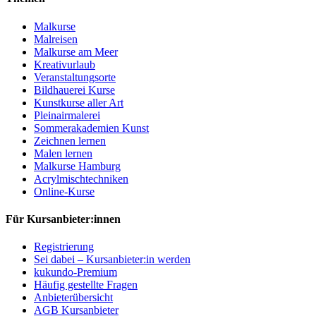
Malkurse
Malreisen
Malkurse am Meer
Kreativurlaub
Veranstaltungsorte
Bildhauerei Kurse
Kunstkurse aller Art
Pleinairmalerei
Sommerakademien Kunst
Zeichnen lernen
Malen lernen
Malkurse Hamburg
Acrylmischtechniken
Online-Kurse
Für Kursanbieter:innen
Registrierung
Sei dabei – Kursanbieter:in werden
kukundo-Premium
Häufig gestellte Fragen
Anbieterübersicht
AGB Kursanbieter