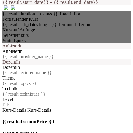
{{ result.start_date}} - {{ result.end_date}}
{{ result.duration_in_days }} Tage
1 Tag
Fortlaufender Kurs
{{ result.sub_dates.length }} Termine
1 Termin
Kurs auf Anfrage
Selbstlernkurs
Vorteilspreis
AnbieterIn
AnbieterIn
{{ result.provider_name }}
DozentIn
DozentIn
{{ result.lecturer_name }}
Thema
{{ result.topics }}
Technik
{{ result.techniques }}
Level
E
F
Kurs-Details
Kurs-Details
{{ result.discountPrice }} €