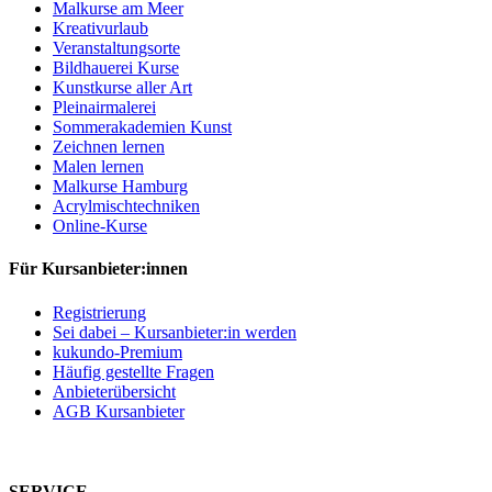
Malkurse am Meer
Kreativurlaub
Veranstaltungsorte
Bildhauerei Kurse
Kunstkurse aller Art
Pleinairmalerei
Sommerakademien Kunst
Zeichnen lernen
Malen lernen
Malkurse Hamburg
Acrylmischtechniken
Online-Kurse
Für Kursanbieter:innen
Registrierung
Sei dabei – Kursanbieter:in werden
kukundo-Premium
Häufig gestellte Fragen
Anbieterübersicht
AGB Kursanbieter
SERVICE