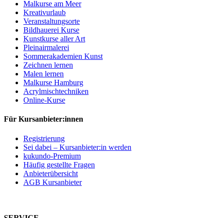
Malkurse am Meer
Kreativurlaub
Veranstaltungsorte
Bildhauerei Kurse
Kunstkurse aller Art
Pleinairmalerei
Sommerakademien Kunst
Zeichnen lernen
Malen lernen
Malkurse Hamburg
Acrylmischtechniken
Online-Kurse
Für Kursanbieter:innen
Registrierung
Sei dabei – Kursanbieter:in werden
kukundo-Premium
Häufig gestellte Fragen
Anbieterübersicht
AGB Kursanbieter
SERVICE