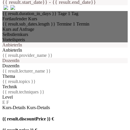
{{ result.start_date}} - {{ result.end_date}}
{{ result.duration_in_days }} Tage
1 Tag
Fortlaufender Kurs
{{ result.sub_dates.length }} Termine
1 Termin
Kurs auf Anfrage
Selbstlernkurs
Vorteilspreis
AnbieterIn
AnbieterIn
{{ result.provider_name }}
DozentIn
DozentIn
{{ result.lecturer_name }}
Thema
{{ result.topics }}
Technik
{{ result.techniques }}
Level
E
F
Kurs-Details
Kurs-Details
{{ result.discountPrice }} €