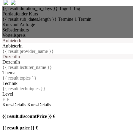
{{ result.duration_in_days }} Tage
1 Tag
Fortlaufender Kurs
{{ result.sub_dates.length }} Termine
1 Termin
Kurs auf Anfrage
Selbstlernkurs
Vorteilspreis
AnbieterIn
AnbieterIn
{{ result.provider_name }}
DozentIn
DozentIn
{{ result.lecturer_name }}
Thema
{{ result.topics }}
Technik
{{ result.techniques }}
Level
E
F
Kurs-Details
Kurs-Details
{{ result.discountPrice }} €
{{ result.price }} €