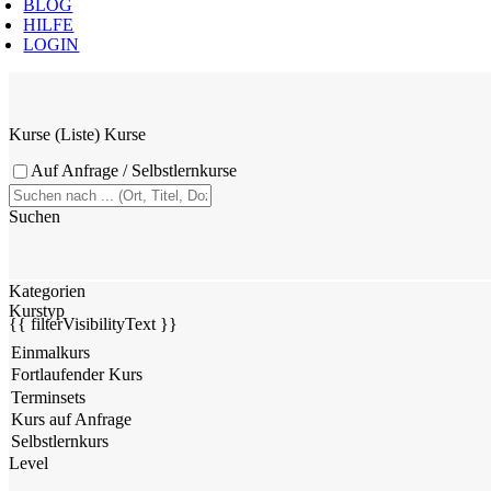
BLOG
HILFE
LOGIN
Kurse (Liste)
Kurse
Auf Anfrage / Selbstlernkurse
Suchen
Kategorien
Kurstyp
{{ filterVisibilityText }}
Level