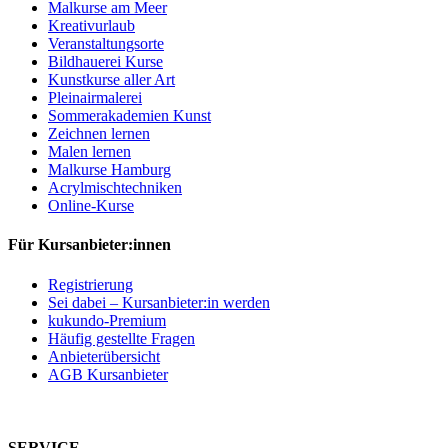
Malkurse am Meer
Kreativurlaub
Veranstaltungsorte
Bildhauerei Kurse
Kunstkurse aller Art
Pleinairmalerei
Sommerakademien Kunst
Zeichnen lernen
Malen lernen
Malkurse Hamburg
Acrylmischtechniken
Online-Kurse
Für Kursanbieter:innen
Registrierung
Sei dabei – Kursanbieter:in werden
kukundo-Premium
Häufig gestellte Fragen
Anbieterübersicht
AGB Kursanbieter
SERVICE