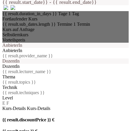
{{ result.start_date}} - {{ result.end_date}}
{{ result.duration_in_days }} Tage
1 Tag
Fortlaufender Kurs
{{ result.sub_dates.length }} Termine
1 Termin
Kurs auf Anfrage
Selbstlernkurs
Vorteilspreis
AnbieterIn
AnbieterIn
{{ result.provider_name }}
DozentIn
DozentIn
{{ result.lecturer_name }}
Thema
{{ result.topics }}
Technik
{{ result.techniques }}
Level
E
F
Kurs-Details
Kurs-Details
{{ result.discountPrice }} €