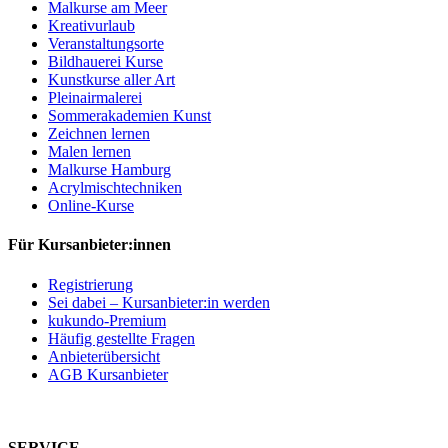
Malkurse am Meer
Kreativurlaub
Veranstaltungsorte
Bildhauerei Kurse
Kunstkurse aller Art
Pleinairmalerei
Sommerakademien Kunst
Zeichnen lernen
Malen lernen
Malkurse Hamburg
Acrylmischtechniken
Online-Kurse
Für Kursanbieter:innen
Registrierung
Sei dabei – Kursanbieter:in werden
kukundo-Premium
Häufig gestellte Fragen
Anbieterübersicht
AGB Kursanbieter
SERVICE