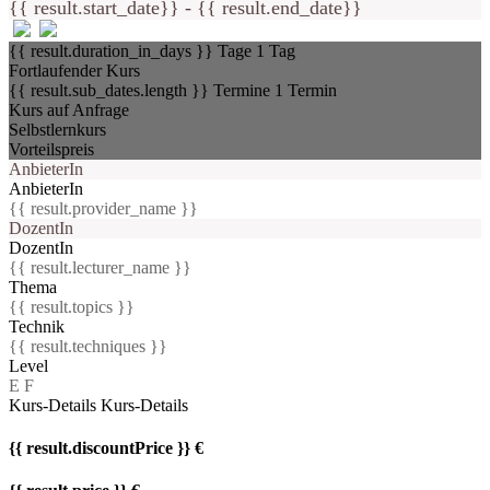
{{ result.start_date}} - {{ result.end_date}}
{{ result.duration_in_days }} Tage
1 Tag
Fortlaufender Kurs
{{ result.sub_dates.length }} Termine
1 Termin
Kurs auf Anfrage
Selbstlernkurs
Vorteilspreis
AnbieterIn
AnbieterIn
{{ result.provider_name }}
DozentIn
DozentIn
{{ result.lecturer_name }}
Thema
{{ result.topics }}
Technik
{{ result.techniques }}
Level
E
F
Kurs-Details
Kurs-Details
{{ result.discountPrice }} €