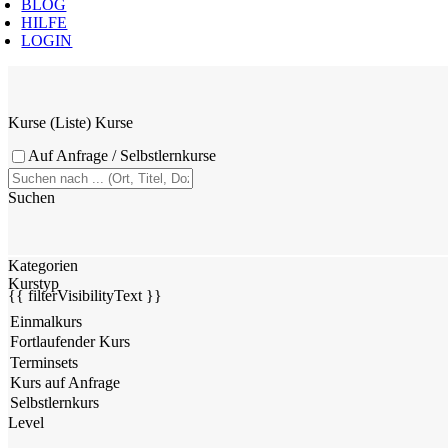
BLOG
HILFE
LOGIN
Kurse (Liste)
Kurse
Auf Anfrage / Selbstlernkurse
Suchen
Kategorien
Kurstyp
{{ filterVisibilityText }}
Level