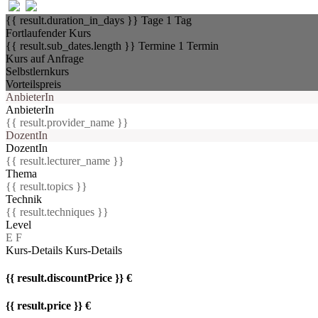
{{ result.duration_in_days }} Tage
1 Tag
Fortlaufender Kurs
{{ result.sub_dates.length }} Termine
1 Termin
Kurs auf Anfrage
Selbstlernkurs
Vorteilspreis
AnbieterIn
AnbieterIn
{{ result.provider_name }}
DozentIn
DozentIn
{{ result.lecturer_name }}
Thema
{{ result.topics }}
Technik
{{ result.techniques }}
Level
E
F
Kurs-Details
Kurs-Details
{{ result.discountPrice }} €
{{ result.price }} €